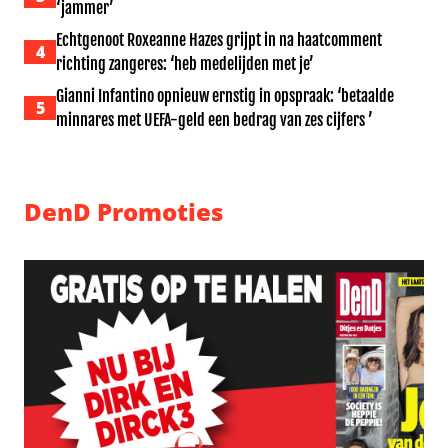
‘jammer’
Echtgenoot Roxeanne Hazes grijpt in na haatcomment
4
richting zangeres: ‘heb medelijden met je’
Gianni Infantino opnieuw ernstig in opspraak: ‘betaalde
5
minnares met UEFA-geld een bedrag van zes cijfers ’
DenD Promoties