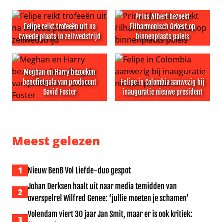
Prins Albert bezoekt
Felipe reikt trofeeën uit na
Filharmonisch Orkest op
tweede plaats in zeilwedstrijd
binnenplaats paleis
Felipe reikt trofeeën uit na tweede plaats in zeilwedstrijd
Prins Albert bezoekt Filharm
Meghan en Harry bezoeken
benefietgala van producent
Felipe in Colombia aanwezig bij
David Foster
inauguratie nieuwe president
Meghan en Harry bezoeken benefietgala van producent 
Felipe in Colombia aanwezig 
Meest gelezen
1
Nieuw BenB Vol Liefde-duo gespot
Johan Derksen haalt uit naar media temidden van
2
overspelrel Wilfred Genee: ‘jullie moeten je schamen’
Volendam viert 30 jaar Jan Smit, maar er is ook kritiek:
3