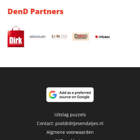
DenD Partners
Uitslag puzzels
Contact:
post@ditjesendatjes.nl
Algmene voorwaarden