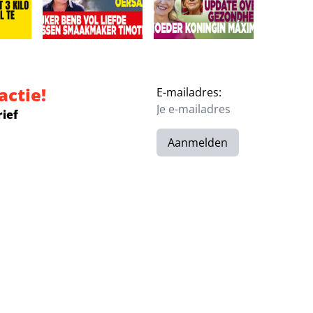
‘Ze is vermist’
r eist 3 kilo eraf: Leonardo veel te zwaar!
Kijkers BenB Vol Liefde missen smaakmaker Timothy:
Broer geeft update over gez
actie!
E-mailadres:
rief
Aanmelden