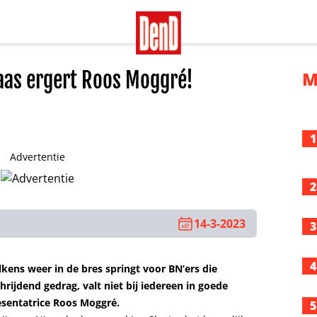
as ergert Roos Moggré!
M
1
Advertentie
2
14-3-2023
3
4
kens weer in de bres springt voor BN’ers die
ijdend gedrag, valt niet bij iedereen in goede
esentatrice Roos Moggré.
5