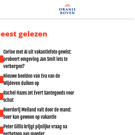
eest gelezen
Corine met AI uit vakantiefoto gewist:
probeert omgeving Jan Smit iets te
verbergen?
Nieuwe beelden van Eva van de
Wijdeven duiken op
Rachel Hazes zet Evert Santegoeds voor
schut
Boerderij Meiland valt door de mand:
boer kan gewoon op vakantie
Peter Gillis krijgt pijnlijke vraag na
eerbetoon aan moeder