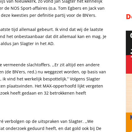
ijs van Nieuwkerk, zo vond Jan Slagter het kennelijk
r de NOS Sport-affaires (o.a. Tom Egbers en Jack van
D
eze kwesties per definitie partij voor de BN’ers.
atste tijd allemaal gebeurt. Ik vind dat wij de laatste
 vind het onbestaanbaar dat dit allemaal kan en mag. Je
ldus Jan Slagter in het AD.
 vermeende slachtoffers. ,,Er zit altijd een andere
n (de BN’ers, red.) nu weggezet worden, op basis van
, ik vind het werkelijk bespottelijk.” Volgens Slagter
en plaatsvinden. Het MAX-opperhoofd lijkt vergeten
zoek heeft gedaan en 32 betrokkenen heeft
gré verbolgen op de uitspraken van Slagter. ,,We
at onderzoek geduurd heeft, en dat gold ook bij De