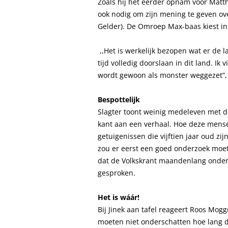
Zoals hij het eerder opnam voor Matth
ook nodig om zijn mening te geven ove
Gelder). De Omroep Max-baas kiest in d
,,Het is werkelijk bezopen wat er de la
tijd volledig doorslaan in dit land. Ik
wordt gewoon als monster weggezet”, a
Bespottelijk
Slagter toont weinig medeleven met de
kant aan een verhaal. Hoe deze mense
getuigenissen die vijftien jaar oud zijn
zou er eerst een goed onderzoek moet
dat de Volkskrant maandenlang onder
gesproken.
Het is wáár!
Bij Jinek aan tafel reageert Roos Mog
moeten niet onderschatten hoe lang d