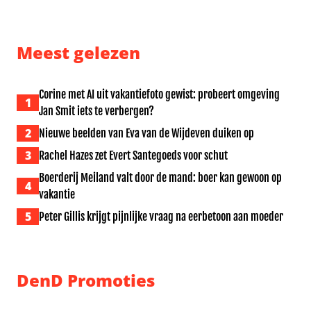
PowNews doet aangifte na belagen cameraploeg
Leon Ramakers begint eerst
Meest gelezen
Corine met AI uit vakantiefoto gewist: probeert omgeving
1
Jan Smit iets te verbergen?
2
Nieuwe beelden van Eva van de Wijdeven duiken op
3
Rachel Hazes zet Evert Santegoeds voor schut
Boerderij Meiland valt door de mand: boer kan gewoon op
4
vakantie
5
Peter Gillis krijgt pijnlijke vraag na eerbetoon aan moeder
DenD Promoties