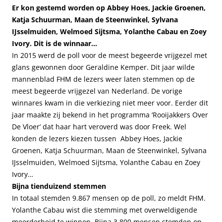
Er kon gestemd worden op Abbey Hoes, Jackie Groenen,
Katja Schuurman, Maan de Steenwinkel, Sylvana
IJsselmuiden, Welmoed Sijtsma, Yolanthe Cabau en Zoey
Ivory. Dit is de winnaar…
In 2015 werd de poll voor de meest begeerde vrijgezel met
glans gewonnen door Geraldine Kemper. Dit jaar wilde
mannenblad FHM de lezers weer laten stemmen op de
meest begeerde vrijgezel van Nederland. De vorige
winnares kwam in die verkiezing niet meer voor. Eerder dit
jaar maakte zij bekend in het programma ‘Rooijakkers Over
De Vloer’ dat haar hart veroverd was door Freek. Wel
konden de lezers
kiezen
tussen Abbey Hoes, Jackie
Groenen, Katja Schuurman, Maan de Steenwinkel, Sylvana
IJsselmuiden, Welmoed Sijtsma, Yolanthe Cabau en Zoey
Ivory…
Bijna tienduizend stemmen
In totaal stemden 9.867 mensen op de poll, zo meldt
FHM
.
Yolanthe Cabau wist die stemming met overweldigende
meerderheid te winnen. Bijna 3.800 mensen stemden op