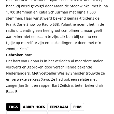
haar. Zij werd gevolgd door Maan de Steenwinkel met bijna
1.700 stemmen en Katja Schuurman met bijna 1.300
stemmen. Haar winst werd bekend gemaakt tijdens de
Frank Dane Show op Radio 538. Yolanthe noemt het in de
radio-uitzending een heel groot compliment, maar geeft
aan zeker niet eenzaam te zijn: ,,Ik ben blij om nu een
tijdje op mezelf te zijn en leuke dingen te doen met m’n
zoontje Xess”
Gebroken hart
Het hart van Cabau is in het verleden al meerdere malen
veroverd én gebroken door verschillende bekende
Nederlanders. Met voetballer
Wesley Sneijder
trouwde ze
en verwekte ze Xess Xava. Ze had ook een relatie met
zanger Jan Smit en rapper Bart Zeilstra, beter bekend als
Baas B.
TAGS
ABBEY HOES
EENZAAM
FHM