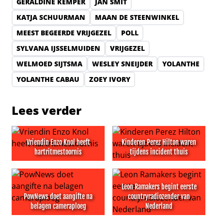
GERALDINE KEMPER
JAN SMIT
KATJA SCHUURMAN
MAAN DE STEENWINKEL
MEEST BEGEERDE VRIJGEZEL
POLL
SYLVANA IJSSELMUIDEN
VRIJGEZEL
WELMOED SIJTSMA
WESLEY SNEIJDER
YOLANTHE
YOLANTHE CABAU
ZOEY IVORY
Lees verder
Vriendin Enzo Knol heeft
Kinderen Perez Hilton waren
hartritmestoornis
tijdens incident thuis
Vriendin Enzo Knol heeft hartritmestoornis
Kinderen Perez Hilton waren 
Leon Ramakers begint eerste
PowNews doet aangifte na
countryradiozender van
belagen cameraploeg
Nederland