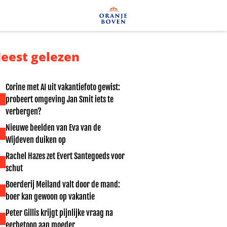
eest gelezen
Corine met AI uit vakantiefoto gewist:
probeert omgeving Jan Smit iets te
verbergen?
Nieuwe beelden van Eva van de
Wijdeven duiken op
Rachel Hazes zet Evert Santegoeds voor
schut
Boerderij Meiland valt door de mand:
boer kan gewoon op vakantie
Peter Gillis krijgt pijnlijke vraag na
eerbetoon aan moeder