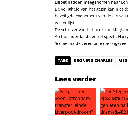
Lilibet hadden meegenomen naar Lo
De veiligheid van het gezin kan niet d
beveiligde evenement van de eeuw. O
gastenlijst.
De schrijver van het boek van Meghan
Archie inderdaad een rol speelt. Harr
Scobie, na de ceremonie die ongeveer
TAGS
KRONING CHARLES
MEG
Lees verder
Gakpo open voor Tottenham-trans
Ter Stegen n