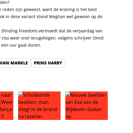
nden?
e reden zijn geweest, want de kroning is het best
ok in deze variant stond Meghan wel gewoon op de
 (Finding Freedom) vermoedt dat de verjaardag van
y zou weer snel terugvliegen, volgens schrijver Omid
 een uur gaat duren.
HAN MARKLE
PRINS HARRY
fer: einde Liverpool-droom?
aar Ajax: ‘Weer genieten na Barça-drama’
Schokkende beelden: man vliegt in de brand na tas
Nieuwe beelden van Eva van d