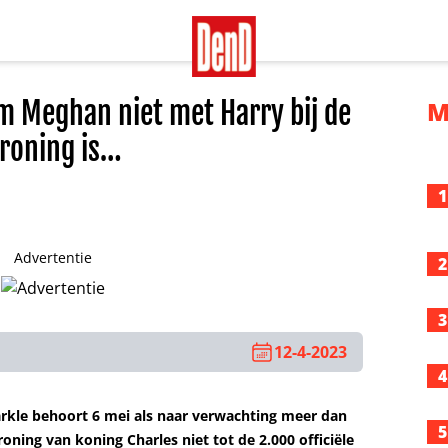
m Meghan niet met Harry bij de
M
roning is…
1
Advertentie
2
3
12-4-2023
4
rkle behoort 6 mei als naar verwachting meer dan
5
oning van koning Charles niet tot de 2.000 officiële