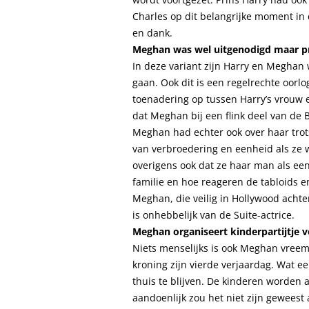
Charles op dit belangrijke moment in 
en dank.
Meghan was wel uitgenodigd maar pr
In deze variant zijn Harry en Meghan
gaan. Ook dit is een regelrechte oorlog
toenadering op tussen Harry’s vrouw e
dat Meghan bij een flink deel van de B
Meghan had echter ook over haar tro
van verbroedering en eenheid als ze w
overigens ook dat ze haar man als een 
familie en hoe reageren de tabloids e
Meghan, die veilig in Hollywood achter
is onhebbelijk van de Suite-actrice.
Meghan organiseert kinderpartijtje vo
Niets menselijks is ook Meghan vreemd
kroning zijn vierde verjaardag. Wat 
thuis te blijven. De kinderen worden
aandoenlijk zou het niet zijn geweest