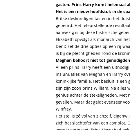
gasten. Prins Harry komt helemaal all
Het is een nieuw hoofdstuk in de spa
Britse deskundigen tasten in het dui
gebeurd. Het teleurstellende resultaa
aanwezig is bij deze historische gebe
Elizabeth opvolgt als monarch van h
DenD zet de drie opties op een rij w
is bij de plechtigheden rond de kroni
Meghan behoort niet tot genodigden
Alleen prins Harry heeft een uitnodig
insiunuaties van Meghan en Harry over
koninklijke familie. Het besluit is ee
zijn zijn zoon prins William. Na alle
genius achter de stekeligheden. Met n
gevallen. Maar dat geldt evenzeer voo
Winfrey.
Het stel is zó vol van zichzelf, eigenwi
zich het slachtofer van een complot. Con
wordt voortgezet. Prins Harry had ook