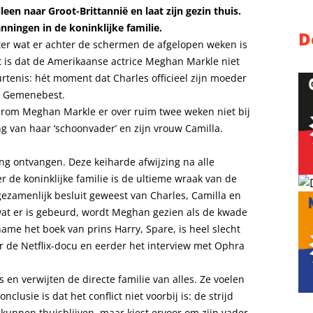
een naar Groot-Brittannië en laat zijn gezin thuis.
nningen in de koninklijke familie.
D
ster wat er achter de schermen de afgelopen weken is
t is dat de Amerikaanse actrice Meghan Markle niet
urtenis: hét moment dat Charles officieel zijn moeder
et Gemenebest.
aarom Meghan Markle er over ruim twee weken niet bij
ng van haar ‘schoonvader’ en zijn vrouw Camilla.
ing ontvangen. Deze keiharde afwijzing na alle
 de koninklijke familie is de ultieme wraak van de
n gezamenlijk besluit geweest van Charles, Camilla en
s wat er is gebeurd, wordt Meghan gezien als de kwade
ame het boek van prins Harry, Spare, is heel slecht
r de Netflix-docu en eerder het interview met Ophra
js en verwijten de directe familie van alles. Ze voelen
clusie is dat het conflict niet voorbij is: de strijd
 kunnen thuisblijven, maar kiest ervoor om zijn vader