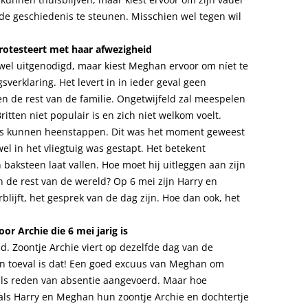
de geschiedenis te steunen. Misschien wel tegen wil
otesteert met haar afwezigheid
 wel uitgenodigd, maar kiest Meghan ervoor om níet te
sverklaring. Het levert in in ieder geval geen
n de rest van de familie. Ongetwijfeld zal meespelen
ritten niet populair is en zich niet welkom voelt.
ts kunnen heenstappen. Dit was het moment geweest
el in het vliegtuig was gestapt. Het betekent
baksteen laat vallen. Hoe moet hij uitleggen aan zijn
n de rest van de wereld? Op 6 mei zijn Harry en
blijft, het gesprek van de dag zijn. Hoe dan ook, het
or Archie die 6 mei jarig is
. Zoontje Archie viert op dezelfde dag van de
een toeval is dat! Een goed excuus van Meghan om
 als reden van absentie aangevoerd. Maar hoe
 als Harry en Meghan hun zoontje Archie en dochtertje