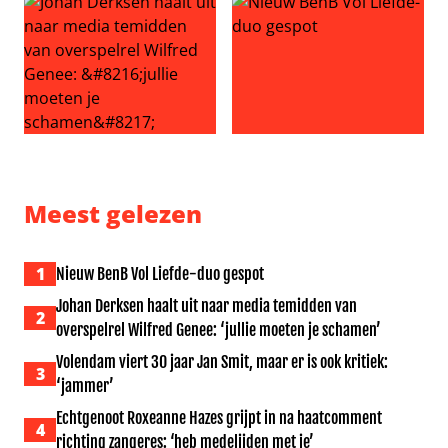
Johan Derksen haalt uit naar media temidden van overspe
Nieuw BenB Vol Liefde-duo 
Meest gelezen
1
Nieuw BenB Vol Liefde-duo gespot
Johan Derksen haalt uit naar media temidden van
2
overspelrel Wilfred Genee: ‘jullie moeten je schamen’
Volendam viert 30 jaar Jan Smit, maar er is ook kritiek:
3
‘jammer’
Echtgenoot Roxeanne Hazes grijpt in na haatcomment
4
richting zangeres: ‘heb medelijden met je’