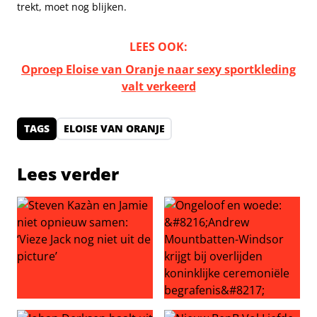
trekt, moet nog blijken.
LEES OOK:
Oproep Eloise van Oranje naar sexy sportkleding
valt verkeerd
TAGS
ELOISE VAN ORANJE
Lees verder
Steven Kazàn en Jamie niet opnieuw samen: ‘Vieze Jack no
Ongeloof en woede: ‘Andrew M