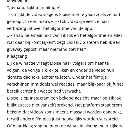
Maybelline.
‘Niemand kijkt mijn filmpje’
Toch lijkt de video volgens Eloise niet te gaan zoals ze had
gehoopt. In een nieuwe TikTok-video spreekt ze haar
verbazing uit over het algoritme van de app.
,,Ik snap helemaal niks van TikTok en het algoritme en alles
wat daar bij komt kijken”, zegt Eloise. ,,Gisteren heb ik een
givaway gepost, maar niemand ziet het.”
Klaagzang
Bij de winactie vraagt Eloise haar volgers om haar te
volgen, de vorige TikTok te liken en onder de video hun
‘domste dad joke’ achter te laten. Onder het filmpje
verschijnen inmiddels wel reacties, maar blijkbaar blijft het
bereik achter bij wat ze had verwacht.
Eloise is op Instagram een bekend gezicht, maar op TikTok
blijkt succes niet vanzelfsprekend. Het platform staat erom
bekend dat video’s soms ineens massaal worden opgepakt,
terwijl andere filmpjes juist nauwelijks worden verspreid.
Of haar klaagzang helpt en de winactie alsnog meer kijkers