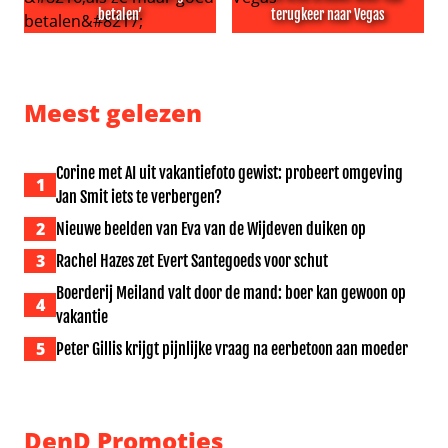
betalen’
terugkeer naar Vegas
Morgan Freeman doet ook slechte films ‘als ze maar goe
Hans Klok droomt weer van 
Meest gelezen
Corine met AI uit vakantiefoto gewist: probeert omgeving
1
Jan Smit iets te verbergen?
2
Nieuwe beelden van Eva van de Wijdeven duiken op
3
Rachel Hazes zet Evert Santegoeds voor schut
Boerderij Meiland valt door de mand: boer kan gewoon op
4
vakantie
5
Peter Gillis krijgt pijnlijke vraag na eerbetoon aan moeder
DenD Promoties