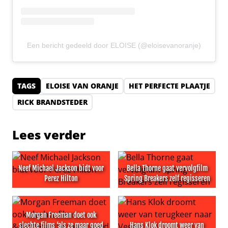
Een bericht gedeeld door ELOISE (@eloisevanoranje)
TAGS
ELOISE VAN ORANJE
HET PERFECTE PLAATJE
RICK BRANDSTEDER
Lees verder
Neef Michael Jackson bidt voor
Bella Thorne gaat vervolgfilm
Perez Hilton
Spring Breakers zelf regisseren
Neef Michael Jackson bidt voor Perez Hilton
Bella Thorne gaat vervolgfil
Morgan Freeman doet ook
slechte films ‘als ze maar goed
Hans Klok droomt weer van