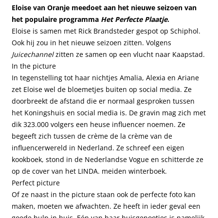
Eloise van Oranje meedoet aan het nieuwe seizoen van
het populaire programma
Het Perfecte Plaatje
.
Eloise is samen met Rick Brandsteder gespot op Schiphol.
Ook hij zou in het nieuwe seizoen zitten. Volgens
Juicechannel
zitten ze samen op een vlucht naar Kaapstad.
In the picture
In tegenstelling tot haar nichtjes Amalia, Alexia en Ariane
zet Eloise wel de bloemetjes buiten op social media. Ze
doorbreekt de afstand die er normaal gesproken tussen
het Koningshuis en social media is. De gravin mag zich met
dik 323.000 volgers een heuse influencer noemen. Ze
begeeft zich tussen de crème de la crème van de
influencerwereld in Nederland. Ze schreef een eigen
kookboek, stond in de Nederlandse Vogue en schitterde ze
op de cover van het LINDA. meiden winterboek.
Perfect picture
Of ze naast in the picture staan ook de perfecte foto kan
maken, moeten we afwachten. Ze heeft in ieder geval een
goede hulp in huis. Eén van haar huisgenootjes is namelijk