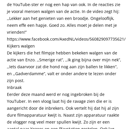
de YouTube-ster er nog een hap van ook. In de reacties zie
je vooral mensen walgen van de actie. In de video zegt hij:
,,Lekker aan het genieten van een broodje. Ongelooflijk,
neem effe een hapje. Goed zo. Alles moet je delen met je
vrienden!’’
https://www.facebook.com/AxedNL/videos/560829097735621/
Kijkers walgen
De kijkers die het filmpje hebben bekeken walgen van de
actie van Enzo. ,,Smerige rat”, ,,Ik ging bijna over mijn nek”,
,,Iets daarvoor zat die hond nog aan zijn ballen te likken”,
en ,,Gadverdamme”, valt er onder andere te lezen onder
zijn post.
Inbraak
Eerder deze maand werd er nog ingebroken bij de
YouTuber. In een vloog laat hij de ravage zien die er is
aangericht door de inbrekers. Ook vertelt
hij dat hij al zijn
dure filmapparatuur kwijt is. Naast zijn apparatuur raakte
de vlogger nog veel meer spullen kwijt. Zo zijn er een
aantal paar Yezees en een Playstation gestolen. Ook lag