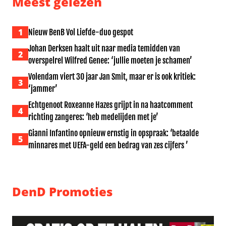
Meest gelezen
1
Nieuw BenB Vol Liefde-duo gespot
Johan Derksen haalt uit naar media temidden van
2
overspelrel Wilfred Genee: ‘jullie moeten je schamen’
Volendam viert 30 jaar Jan Smit, maar er is ook kritiek:
3
‘jammer’
Echtgenoot Roxeanne Hazes grijpt in na haatcomment
4
richting zangeres: ‘heb medelijden met je’
Gianni Infantino opnieuw ernstig in opspraak: ‘betaalde
5
minnares met UEFA-geld een bedrag van zes cijfers ’
DenD Promoties