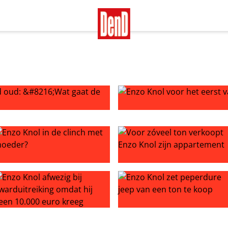
: ‘Wat gaat de tijd snel zeg’
Enzo Knol voor het eerst vad
d nieuws
nzo Knol in de clinch met moeder?
Voor zóveel ton verkoopt En
Oekraïne in eigen zak gestoken?
nzo Knol afwezig bij awarduitreiking omdat hij geen 10.000 
Enzo Knol zet peperdure jee