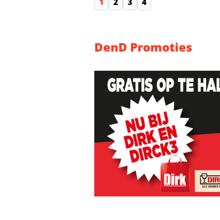
1
2
3
4
DenD Promoties