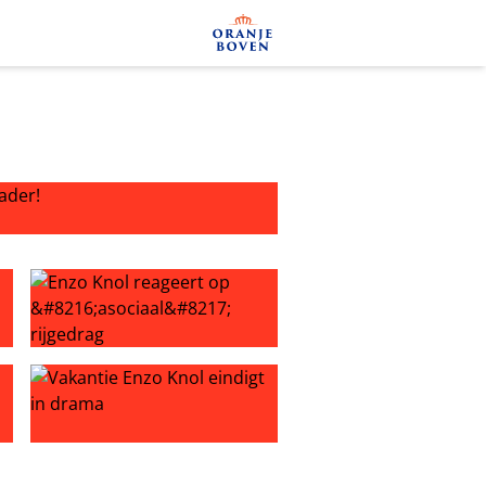
er!
zo Knol zijn appartement
Enzo Knol reageert op ‘asociaal’ rijgedrag
euro kreeg
p van een ton te koop
Vakantie Enzo Knol eindigt in drama