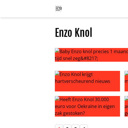
Enzo Knol
Baby Enzo knol precies 1 maand oud
Enzo Knol krijgt hartverscheuren
E
Heeft Enzo Knol 30.000 euro voor 
E