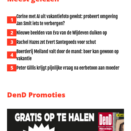
Corine met AI uit vakantiefoto gewist: probeert omgeving
1
Jan Smit iets te verbergen?
2
Nieuwe beelden van Eva van de Wijdeven duiken op
3
Rachel Hazes zet Evert Santegoeds voor schut
Boerderij Meiland valt door de mand: boer kan gewoon op
4
vakantie
5
Peter Gillis krijgt pijnlijke vraag na eerbetoon aan moeder
DenD Promoties