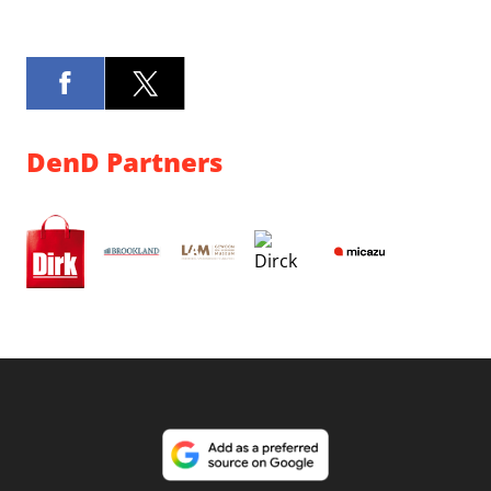
DenD Partners