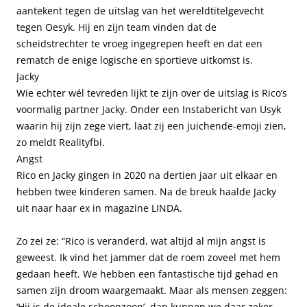
aantekent tegen de uitslag van het wereldtitelgevecht
tegen Oesyk. Hij en zijn team vinden dat de
scheidstrechter te vroeg ingegrepen heeft en dat een
rematch de enige logische en sportieve uitkomst is.
Jacky
Wie echter wél tevreden lijkt te zijn over de uitslag is Rico’s
voormalig partner Jacky. Onder een Instabericht van Usyk
waarin hij zijn zege viert, laat zij een juichende-emoji zien,
zo meldt Realityfbi.
Angst
Rico en Jacky gingen in 2020 na dertien jaar uit elkaar en
hebben twee kinderen samen. Na de breuk haalde Jacky
uit naar haar ex in magazine LINDA.
Zo zei ze: “Rico is veranderd, wat altijd al mijn angst is
geweest. Ik vind het jammer dat de roem zoveel met hem
gedaan heeft. We hebben een fantastische tijd gehad en
samen zijn droom waargemaakt. Maar als mensen zeggen:
‘Hij is de ideale schoonzoon’, dan kunnen we daar zeker