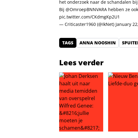
het onderzoek naar de schandalen bij 
Bij
@OmroepBNNVARA
hebben ze ook 
pic.twitter.com/CKdmgKp2U1
— Criticaster1960 (@IkNet)
January 22
TAGS
ANNA NOOSHIN
SPUITE
Lees verder
Johan Derksen haalt uit naar medi
Nieuw BenB V