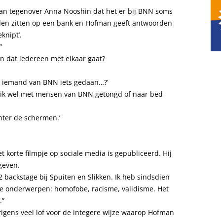
n tegenover Anna Nooshin dat het er bij BNN soms
iden zitten op een bank en Hofman geeft antwoorden
eknipt’.
”
en dat iedereen met elkaar gaat?
et iemand van BNN iets gedaan…?’
b ik wel met mensen van BNN getongd of naar bed
hter de schermen.’
korte filmpje op sociale media is gepubliceerd. Hij
geven.
 backstage bij Spuiten en Slikken. Ik heb sindsdien
lke onderwerpen: homofobe, racisme, validisme. Het
.”
igens veel lof voor de integere wijze waarop Hofman