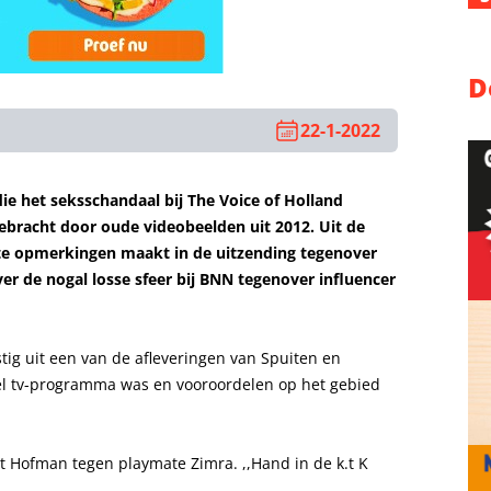
D
22-1-2022
 het seksschandaal bij The Voice of Holland
 gebracht door oude videobeelden uit 2012. Uit de
te opmerkingen maakt in de uitzending tegenover
er de nogal losse sfeer bij BNN tegenover influencer
stig uit een van de afleveringen van Spuiten en
ieel tv-programma was en vooroordelen op het gebied
zegt Hofman tegen playmate Zimra. ,,Hand in de k.t K