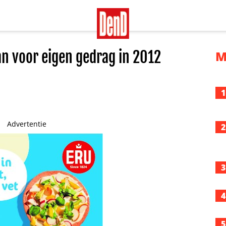
n voor eigen gedrag in 2012
M
1
Advertentie
2
3
4
5