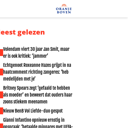
eest gelezen
Volendam viert 30 jaar Jan Smit, maar
er is ook kritiek: ‘jammer’
Echtgenoot Roxeanne Hazes grijpt in na
haatcomment richting zangeres: ‘heb
medelijden met je’
Britney Spears zegt ‘gefaald te hebben
als moeder’ en beweert dat ouders haar
zoons stiekem meenamen
Nieuw BenB Vol Liefde-duo gespot
Gianni Infantino opnieuw ernstig in
opspraak: ‘betaalde minnares met UEFA-