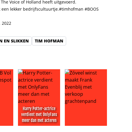
The Voice of Holland heeft uitgevoerd.
een lekker bedrijfscultuurtje.
#timhofman
#BOOS
, 2022
N EN SLIKKEN
TIM HOFMAN
Harry Potter-actrice
verdient met OnlyFans
meer dan met acteren
a temidden van overspelrel Wilfred Genee: ‘jullie moeten j
ol Liefde-duo gespot
Harry Potter-actrice verdient met OnlyFans meer d
Zóveel winst maakt Frank Eve