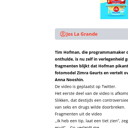
Jos La Grande
Tim Hofman, die programmamaker die
onthulde, is nu zelf in verlegenheid
fragmenten blijkt dat Hofman pikan
fotomodel Zimra Geurts en vertelt ov
Anna Nooshin.
De video is
geplaatst
op Twitter.
Het eerste deel van de video is afkom
Slikken, dat destijds een controvers
van seks en drugs wilde doorbreken.
Fragmenten uit de video
,,Ik heb een tip, laat een tiet zien”, 
eruit”. ,,Go, verleidt me.