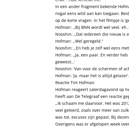
In een ander fragment bekende Hofma
nogal eens wild aan kan toegaan. Be
op de korte vragen. In het filmpje is ‘g
Hofman: ,,Bij BNN wordt wel veel. eh..
Nooshin: ,,Dat iedereen die nieuw is 
Hofman: ,,Wel geregeld.”
Nooshin: ,,En heb je zelf wel eens m
Hofman: ,,Ja, een paar. En verder he
geweest…’
Nooshin: ‘Van voor de schermen of ac
Hofman: ‘Ja, maar het is altijd gelazer’.
Reactie Tim Hofman:
Hofman reageert zaterdagavond op het 
heeft aan De Telegraaf een reactie ge
,,Ik schaam me daarvoor. Het was 2012
veel geleerd, zoals over meer van zu
was tot, excuses zijn gepast. Bij dezen
Overigens was er afgelopen week over