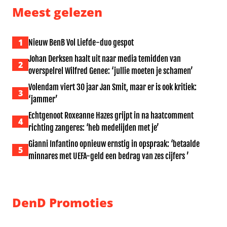
Meest gelezen
1
Nieuw BenB Vol Liefde-duo gespot
Johan Derksen haalt uit naar media temidden van
2
overspelrel Wilfred Genee: ‘jullie moeten je schamen’
Volendam viert 30 jaar Jan Smit, maar er is ook kritiek:
3
‘jammer’
Echtgenoot Roxeanne Hazes grijpt in na haatcomment
4
richting zangeres: ‘heb medelijden met je’
Gianni Infantino opnieuw ernstig in opspraak: ‘betaalde
5
minnares met UEFA-geld een bedrag van zes cijfers ’
DenD Promoties