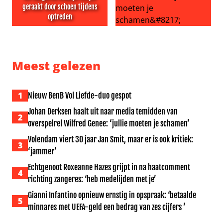
geraakt door schoen tijdens
optreden
K3-zangeres Klaasje Meijer geraakt door schoen tijdens
Johan Derksen haalt uit naar
Meest gelezen
1
Nieuw BenB Vol Liefde-duo gespot
Johan Derksen haalt uit naar media temidden van
2
overspelrel Wilfred Genee: ‘jullie moeten je schamen’
Volendam viert 30 jaar Jan Smit, maar er is ook kritiek:
3
‘jammer’
Echtgenoot Roxeanne Hazes grijpt in na haatcomment
4
richting zangeres: ‘heb medelijden met je’
Gianni Infantino opnieuw ernstig in opspraak: ‘betaalde
5
minnares met UEFA-geld een bedrag van zes cijfers ’