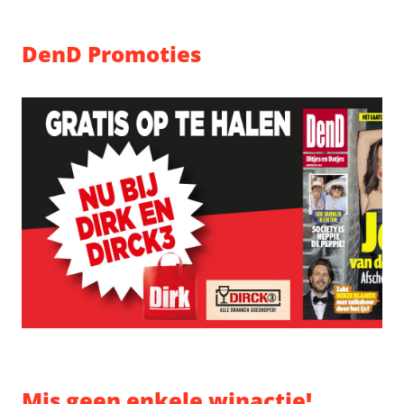
DenD Promoties
Mis geen enkele winactie!