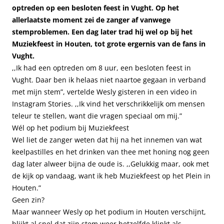
optreden op een besloten feest in Vught. Op het
allerlaatste moment zei de zanger af vanwege
stemproblemen. Een dag later trad hij wel op bij het
Muziekfeest in Houten, tot grote ergernis van de fans in
Vught.
,,Ik had een optreden om 8 uur, een besloten feest in
Vught. Daar ben ik helaas niet naartoe gegaan in verband
met mijn stem”, vertelde Wesly gisteren in een video in
Instagram Stories. ,,Ik vind het verschrikkelijk om mensen
teleur te stellen, want die vragen speciaal om mij.”
Wél op het podium bij Muziekfeest
Wel liet de zanger weten dat hij na het innemen van wat
keelpastilles en het drinken van thee met honing nog geen
dag later alweer bijna de oude is. ,,Gelukkig maar, ook met
de kijk op vandaag, want ik heb Muziekfeest op het Plein in
Houten.”
Geen zin?
Maar wanneer Wesly op het podium in Houten verschijnt,
blijkt al snel dat zijn stem weer hetzelfde klinkt als