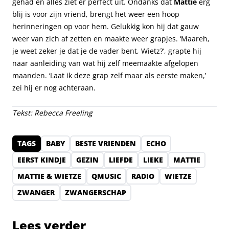
gehad en alles ziet er perfect uit. Ondanks dat
Mattie
erg
blij is voor zijn vriend, brengt het weer een hoop
herinneringen op voor hem. Gelukkig kon hij dat gauw
weer van zich af zetten en maakte weer grapjes. ‘Maareh,
je weet zeker je dat je de vader bent, Wietz?’, grapte hij
naar aanleiding van wat hij zelf meemaakte
afgelopen
maanden
. ‘Laat ik deze grap zelf maar als eerste maken,’
zei hij er nog achteraan.
Tekst: Rebecca Freeling
TAGS
BABY
BESTE VRIENDEN
ECHO
EERST KINDJE
GEZIN
LIEFDE
LIEKE
MATTIE
MATTIE & WIETZE
QMUSIC
RADIO
WIETZE
ZWANGER
ZWANGERSCHAP
Lees verder