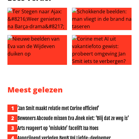
Ter Stegen naar Ajax: ‘Weer genieten na Barça-drama’
Schokkende beelden: man vli
Nieuwe beelden van Eva van de Wijdeven duiken op
Corine met AI uit vakantiefo
Meest gelezen
1
‘Jan Smit maakt relatie met Corine officieel’
2
Bewoners Abcoude missen Eva Jinek niet: ‘Blij dat ze weg is’
3
Arts reageert op ‘mislukte’ facelift Isa Hoes
4
Aangrijpend verleden BenB Vol Liefde-deelnemer