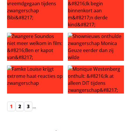
‘Waylon is vreemdgegaan tijdens zwangerschap Bibi’
Katja Schuurman: ‘Ik begin b
Zwangere Soundos niet meer welkom in film: ‘Ben er kap
Shownieuws onthulde zwange
Famke Louise krijgt extreme haat-reacties op zwangers
Monique Westenberg onthult: 
1
2
3
...