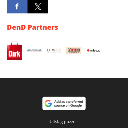
DenD Partners
Uitslag puzzels