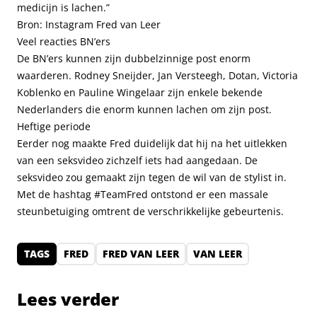
medicijn is lachen.”
Bron: Instagram Fred van Leer
Veel reacties BN’ers
De BN’ers kunnen zijn dubbelzinnige post enorm
waarderen. Rodney Sneijder, Jan Versteegh, Dotan, Victoria
Koblenko en Pauline Wingelaar zijn enkele bekende
Nederlanders die enorm kunnen lachen om zijn post.
Heftige periode
Eerder nog maakte Fred duidelijk dat hij na het uitlekken
van een seksvideo zichzelf
iets had aangedaan.
De
seksvideo zou gemaakt zijn
tegen de wil
van de stylist in.
Met de hashtag #TeamFred ontstond er een massale
steunbetuiging
omtrent de verschrikkelijke gebeurtenis.
TAGS
FRED
FRED VAN LEER
VAN LEER
Lees verder