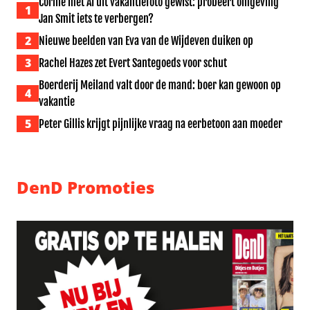
Corine met AI uit vakantiefoto gewist: probeert omgeving
1
Jan Smit iets te verbergen?
2
Nieuwe beelden van Eva van de Wijdeven duiken op
3
Rachel Hazes zet Evert Santegoeds voor schut
Boerderij Meiland valt door de mand: boer kan gewoon op
4
vakantie
5
Peter Gillis krijgt pijnlijke vraag na eerbetoon aan moeder
DenD Promoties