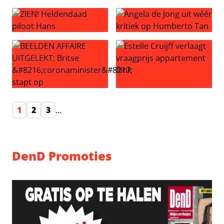
GESPOT! Britney Spears geniet van vakantie na felle uit
Advocaat slachtoffer keurt O
ZIEN! Heldendaad piloot Hans
Angela de Jong uit wéér kri
BEELDEN AFFAIRE UITGELEKT: Britse ‘coronaminister’ sta
Estelle Cruijff verlaagt vraag
1
2
3
...
DenD Promoties