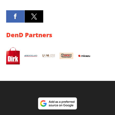
DenD Partners