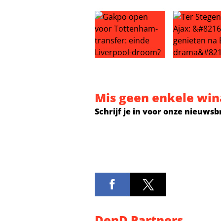
Gakpo open voor Tottenham-trans
Ter Stegen n
Mis geen enkele win
Schrijf je in voor onze nieuwsb
DenD Partners