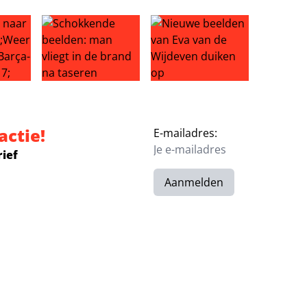
fer: einde Liverpool-droom?
aar Ajax: ‘Weer genieten na Barça-drama’
Schokkende beelden: man vliegt in de brand na tas
Nieuwe beelden van Eva van d
actie!
E-mailadres:
rief
Aanmelden