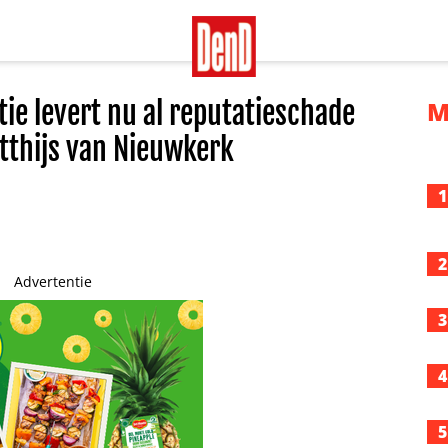
tie levert nu al reputatieschade
M
tthijs van Nieuwkerk
1
2
Advertentie
3
4
5