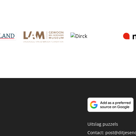
Uitslag puzzels
Contact:
post@ditjesend