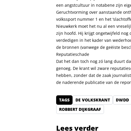
een angstcultuur in notabene zijn eige
Geruchtvorming over aanstaande onthu
volkssport nummer 1 en het ‘slachtof
Nieuwkerk moet het nu al een vreselij
zijn hoofd. Hij krijgt ongetwijfeld no
verdedigen in het kader van wederhoor
de bronnen (vanwege de geëiste besch
Reputatieschade
Dat het dan toch nog zó lang duurt da
genoeg. De krant wil zware reputatie
hebben, zonder dat de zaak journalisti
de naderende publicatie van de repor
TAGS
DE VOLKSKRANT
DWDD
ROBBERT DIJKGRAAF
Lees verder