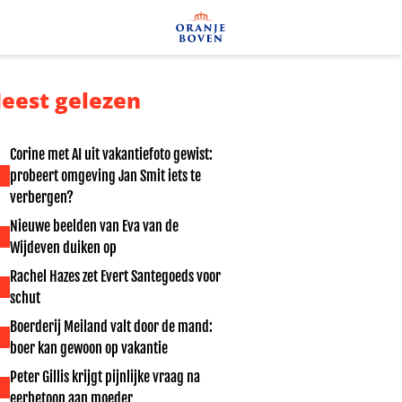
eest gelezen
Corine met AI uit vakantiefoto gewist:
probeert omgeving Jan Smit iets te
verbergen?
Nieuwe beelden van Eva van de
Wijdeven duiken op
Rachel Hazes zet Evert Santegoeds voor
schut
Boerderij Meiland valt door de mand:
boer kan gewoon op vakantie
Peter Gillis krijgt pijnlijke vraag na
eerbetoon aan moeder