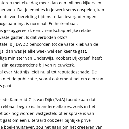
nteren met elke dag meer dan een miljoen kijkers en
 persoon. Dat je emoties in je werk soms opspelen, kan
in de voorbereiding tijdens redactievergaderingen
hoogspanning, is normaal. En herkenbaar.
s gesuggereerd, een vriendschappelijke relatie
ste gasten. Is dat verboden ofzo?
tafel bij DWDD behoorden tot de vaste kliek van de
ijs, dan was je elke week wel een keer te gast,
ige minister van Onderwijs, Robbert Dijkgraaf, heeft
n zijn gastoptredens bij Van Nieuwkerk.
 over Matthijs leidt nu al tot reputatieschade. De
en met de publicatie, vooral ook omdat het om een van
 gaat.
eede Kamerlid Gijs van Dijk (PvdA) toonde aan dat
rekbaar begrip is. In andere affaires, zoals in het
 ook nog worden vastgesteld of er sprake is van
t gaat om een uiteraard ook zeer pijnlijke privé-
olle boekenuitgever, zou het gaan om het creëeren van