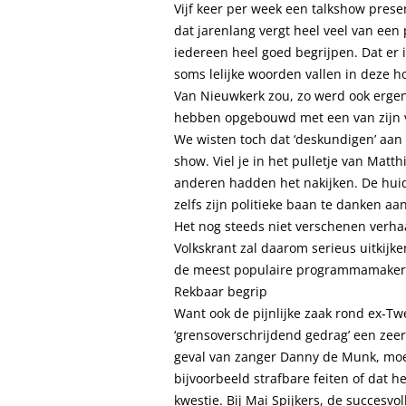
Vijf keer per week een talkshow prese
dat jarenlang vergt heel veel van een
iedereen heel goed begrijpen. Dat er 
soms lelijke woorden vallen in deze 
Van Nieuwkerk zou, zo werd ook ergen
hebben opgebouwd met een van zijn va
We wisten toch dat ‘deskundigen’ aan 
show. Viel je in het pulletje van Matth
anderen hadden het nakijken. De huid
zelfs zijn politieke baan te danken aa
Het nog steeds niet verschenen verhaal
Volkskrant zal daarom serieus uitkijk
de meest populaire programmamakers
Rekbaar begrip
Want ook de pijnlijke zaak rond ex-Tw
‘grensoverschrijdend gedrag’ een zeer 
geval van zanger Danny de Munk, moet
bijvoorbeeld strafbare feiten of dat he
kwestie. Bij Mai Spijkers, de succesv