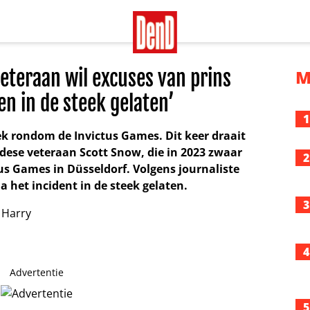
teraan wil excuses van prins
M
ren in de steek gelaten’
1
iek rondom de Invictus Games. Dit keer draait
dese veteraan Scott Snow, die in 2023 zwaar
2
us Games in Düsseldorf. Volgens journaliste
a het incident in de steek gelaten.
3
4
Advertentie
5