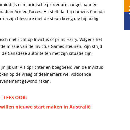
 inmiddels een juridische procedure aangespannen
adian Armed Forces. Hij stelt dat hij namens Canada
a zijn blessure niet de steun kreeg die hij nodig
isch niet richt op Invictus of prins Harry. Volgens het
j de missie van de Invictus Games steunen. Zijn strijd
e Canadese autoriteiten met zijn situatie zijn
jnlijk uit. Als oprichter en boegbeeld van de Invictus
roken op de vraag of deelnemers wel voldoende
t evenement gewond raken.
LEES OOK:
willen nieuwe start maken in Australië