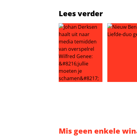
Lees verder
Johan Derksen haalt uit naar medi
Nieuw BenB V
Mis geen enkele win