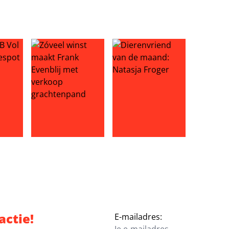
a temidden van overspelrel Wilfred Genee: ‘jullie moeten j
ol Liefde-duo gespot
Zóveel winst maakt Frank Evenblij met verkoop gr
Dierenvriend van de maand: N
actie!
E-mailadres: