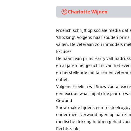
Charlotte Wijnen
Froelich schrijft op sociale media dat
‘shocking’. Volgens haar zouden prins
vallen. De veteraan zou inmiddels met
Excuses
De naam van prins Harry valt nadrukke
en al jaren het gezicht is van het ev
en herstellende militairen en veteran
ophef.
Volgens Froelich wil Snow vooral excuse
een excuus waar hij al drie jaar op wac
Gewond
Snow raakte tijdens een rolstoelrugby
onder meer verwondingen op aan zijn 
medische dekking hebben gehad voor d
Rechtszaak