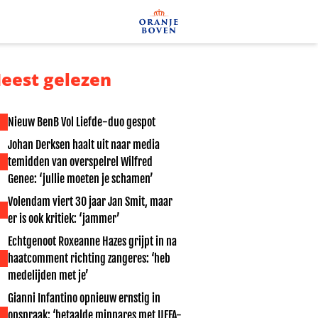
eest gelezen
Nieuw BenB Vol Liefde-duo gespot
Johan Derksen haalt uit naar media
temidden van overspelrel Wilfred
Genee: ‘jullie moeten je schamen’
Volendam viert 30 jaar Jan Smit, maar
er is ook kritiek: ‘jammer’
Echtgenoot Roxeanne Hazes grijpt in na
haatcomment richting zangeres: ‘heb
medelijden met je’
Gianni Infantino opnieuw ernstig in
opspraak: ‘betaalde minnares met UEFA-