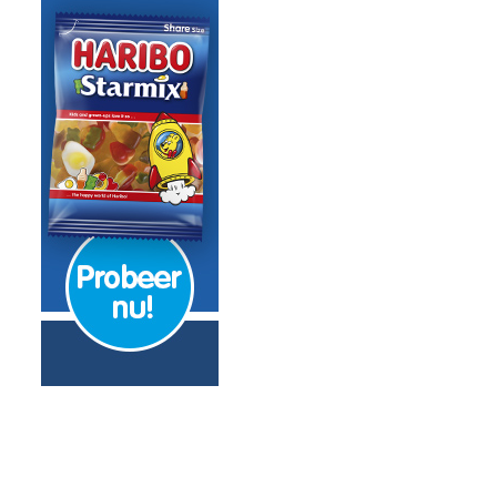
e schamen’
achtenpand
atasja Froger