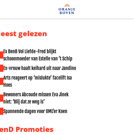
eest gelezen
Ex BenB Vol Liefde-Fred blijkt
schoonmoeder van Estelle van ’t Schip
Ex-vrouw haalt keihard uit naar Jandino
Arts reageert op ‘mislukte’ facelift Isa
Hoes
Bewoners Abcoude missen Eva Jinek
niet: ‘Blij dat ze weg is’
Spannende dagen voor OML’er Koen
enD Promoties