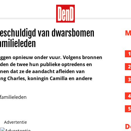
beschuldigd van dwarsbomen
M
amilieleden
1
liggen opnieuw onder vuur. Volgens bronnen
uden de twee hun publieke optredens en
2
en dat ze de aandacht afleiden van
g Charles, koningin Camilla en andere
3
4
5
Advertentie
D