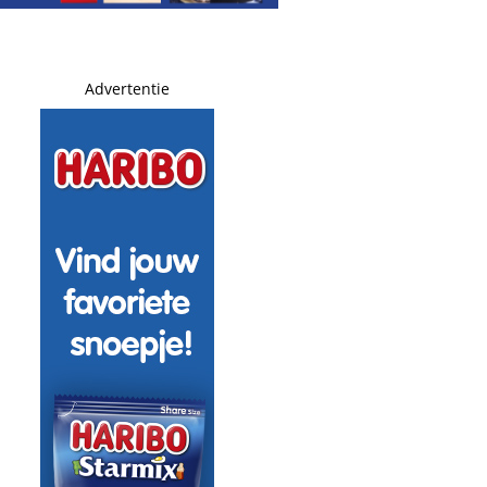
Advertentie
 op Marco Schuitmaker: daders op beeld