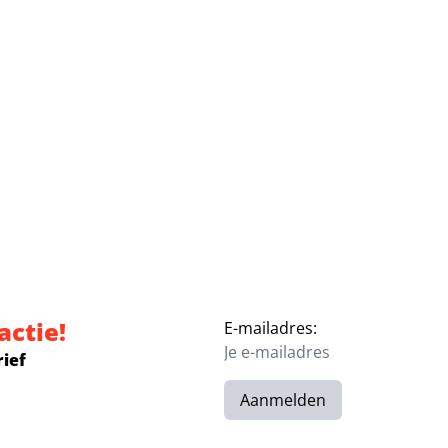
actie!
E-mailadres:
rief
Aanmelden