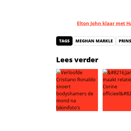
Elton John klaar met H
TAGS
MEGHAN MARKLE
PRIN
Lees verder
Verloofde Cristiano Ronaldo snoe
‘Jan Smit maa