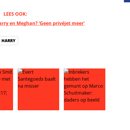
LEES OOK:
arry en Meghan? ‘Geen privéjet meer’
S HARRY
rt bodyshamers de mond na bikinifoto’s
kt relatie met Corine officieel’
Evert Santegoeds baalt na misser
Inbrekers hebben het gemunt