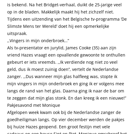
is bekend. Na het Bridget-verhaal, duikt de 25-jarige veel
op in de bladen. Makkelijk maakt hij het zichzelf niet.
Tijdens een uitzending van het Belgische tv-programma ‘De
Slimste Mens ter Wereld’ doet hij een opmerkelijke
uitspraak.
,,Vingers in mijn onderbroek…”
Als tv-presentator en jurylid, James Cooke (35) aan zijn
vriend Hazes vraagt een opvallende gewoonte te onthullen
gebeurt er iets vreemds. ,,Ik verdiende nog niet zo veel
geld, dus ik moest zuinig doen’’, vertelt de Nederlandse
zanger. ,,Dus wanneer mijn glas halfleeg was, stopte ik
mijn vingers in mijn onderbroek en ging ik er volgens mee
langs de rand van het glas. Daarna ging ik naar de bar om
te zeggen dat mijn glas stonk. En dan kreeg ik een nieuwe!”
Pakjesavond met Monique
Afgelopen week kwam ook bij de Nederlandse zanger de
goedheiligman langs. Op vier december werden de pakjes
bij huize Hazes geopend. Een groot festijn met vele
cadeaus en een heuse Sint en Piet. Monique omschreef het