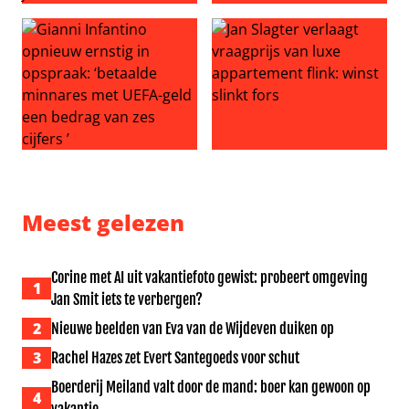
Echtgenoot Roxeanne Hazes grijpt in na haatcomment ric
Meidenband KATSEYE onder v
Gianni Infantino opnieuw ernstig in opspraak: ‘betaalde
Jan Slagter verlaagt vraagprij
Meest gelezen
Corine met AI uit vakantiefoto gewist: probeert omgeving
1
Jan Smit iets te verbergen?
2
Nieuwe beelden van Eva van de Wijdeven duiken op
3
Rachel Hazes zet Evert Santegoeds voor schut
Boerderij Meiland valt door de mand: boer kan gewoon op
4