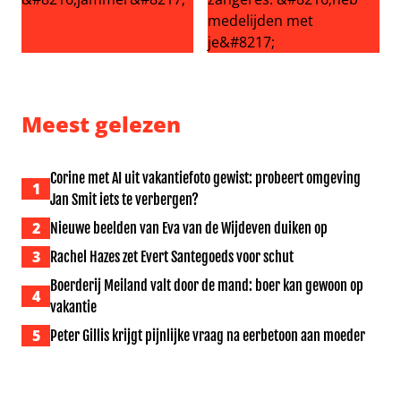
Volendam viert 30 jaar Jan Smit, maar er is ook kritiek: ‘
Echtgenoot Roxeanne Hazes g
Meest gelezen
Corine met AI uit vakantiefoto gewist: probeert omgeving
1
Jan Smit iets te verbergen?
2
Nieuwe beelden van Eva van de Wijdeven duiken op
3
Rachel Hazes zet Evert Santegoeds voor schut
Boerderij Meiland valt door de mand: boer kan gewoon op
4
vakantie
5
Peter Gillis krijgt pijnlijke vraag na eerbetoon aan moeder