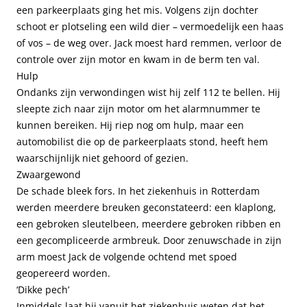
een parkeerplaats ging het mis. Volgens zijn dochter
schoot er plotseling een wild dier – vermoedelijk een haas
of vos – de weg over. Jack moest hard remmen, verloor de
controle over zijn motor en kwam in de berm ten val.
Hulp
Ondanks zijn verwondingen wist hij zelf 112 te bellen. Hij
sleepte zich naar zijn motor om het alarmnummer te
kunnen bereiken. Hij riep nog om hulp, maar een
automobilist die op de parkeerplaats stond, heeft hem
waarschijnlijk niet gehoord of gezien.
Zwaargewond
De schade bleek fors. In het ziekenhuis in Rotterdam
werden meerdere breuken geconstateerd: een klaplong,
een gebroken sleutelbeen, meerdere gebroken ribben en
een gecompliceerde armbreuk. Door zenuwschade in zijn
arm moest Jack de volgende ochtend met spoed
geopereerd worden.
‘Dikke pech’
Inmiddels laat hij vanuit het ziekenhuis weten dat het