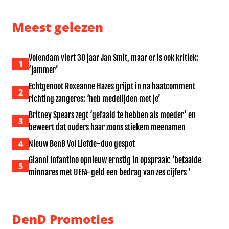
Meest gelezen
Volendam viert 30 jaar Jan Smit, maar er is ook kritiek:
1
‘jammer’
Echtgenoot Roxeanne Hazes grijpt in na haatcomment
2
richting zangeres: ‘heb medelijden met je’
Britney Spears zegt ‘gefaald te hebben als moeder’ en
3
beweert dat ouders haar zoons stiekem meenamen
4
Nieuw BenB Vol Liefde-duo gespot
Gianni Infantino opnieuw ernstig in opspraak: ‘betaalde
5
minnares met UEFA-geld een bedrag van zes cijfers ’
DenD Promoties