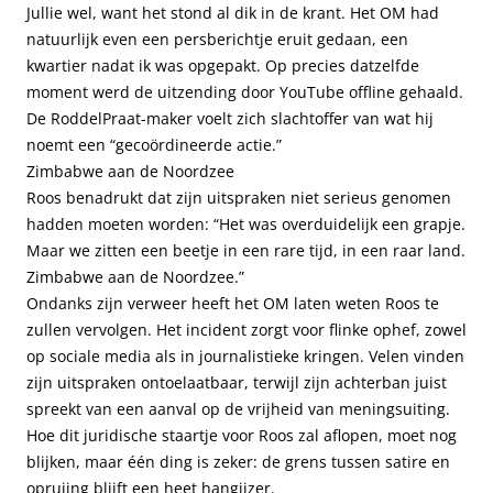
Jullie wel, want het stond al dik in de krant. Het OM had
natuurlijk even een persberichtje eruit gedaan, een
kwartier nadat ik was opgepakt. Op precies datzelfde
moment werd de uitzending door YouTube offline gehaald.
De RoddelPraat-maker voelt zich slachtoffer van wat hij
noemt een “gecoördineerde actie.”
Zimbabwe aan de Noordzee
Roos benadrukt dat zijn uitspraken niet serieus genomen
hadden moeten worden: “Het was overduidelijk een grapje.
Maar we zitten een beetje in een rare tijd, in een raar land.
Zimbabwe aan de Noordzee.”
Ondanks zijn verweer heeft het OM laten weten Roos te
zullen vervolgen. Het incident zorgt voor flinke ophef, zowel
op sociale media als in journalistieke kringen. Velen vinden
zijn uitspraken ontoelaatbaar, terwijl zijn achterban juist
spreekt van een aanval op de vrijheid van meningsuiting.
Hoe dit juridische staartje voor Roos zal aflopen, moet nog
blijken, maar één ding is zeker: de grens tussen satire en
opruiing blijft een heet hangijzer.