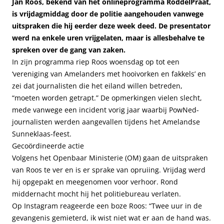
Jan Roos, bekend van het onlineprogramma RoddelPraat,
is vrijdagmiddag door de politie aangehouden vanwege
uitspraken die hij eerder deze week deed. De presentator
werd na enkele uren vrijgelaten, maar is allesbehalve te
spreken over de gang van zaken.
In zijn programma riep Roos woensdag op tot een
‘vereniging van Amelanders met hooivorken en fakkels’ en
zei dat journalisten die het eiland willen betreden,
“moeten worden getrapt.” De opmerkingen vielen slecht,
mede vanwege een incident vorig jaar waarbij PowNed-
journalisten werden aangevallen tijdens het Amelandse
Sunneklaas-feest.
Gecoördineerde actie
Volgens het Openbaar Ministerie (OM) gaan de uitspraken
van Roos te ver en is er sprake van opruiing. Vrijdag werd
hij opgepakt en meegenomen voor verhoor. Rond
middernacht mocht hij het politiebureau verlaten.
Op Instagram reageerde een boze Roos: “Twee uur in de
gevangenis gemieterd, ik wist niet wat er aan de hand was.