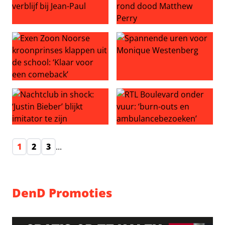
Zóveel kilo is Renate aangekomen tijdens haar verblijf bi
‘Ketaminekoningin’ bekent s
Exen Zoon Noorse kroonprinses klappen uit de school: 
Spannende uren voor Moni
Nachtclub in shock: ‘Justin Bieber’ blijkt imitator te zijn
RTL Boulevard onder vuur: 
1
2
3
...
DenD Promoties