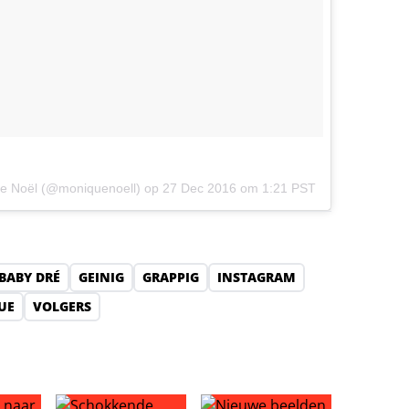
Que Noël (@moniquenoell) op
27 Dec 2016 om 1:21 PST
BABY DRÉ
GEINIG
GRAPPIG
INSTAGRAM
UE
VOLGERS