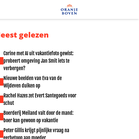
eest gelezen
Corine met AI uit vakantiefoto gewist:
probeert omgeving Jan Smit iets te
verbergen?
Nieuwe beelden van Eva van de
Wijdeven duiken op
Rachel Hazes zet Evert Santegoeds voor
schut
Boerderij Meiland valt door de mand:
boer kan gewoon op vakantie
Peter Gillis krijgt pijnlijke vraag na
eerbetoon aan moeder