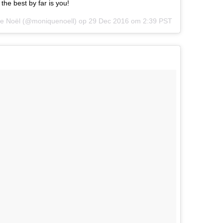
the best by far is you!
Que Noël (@moniquenoell) op
29 Dec 2016 om 2:39 PST