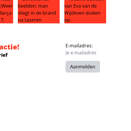
fer: einde Liverpool-droom?
aar Ajax: ‘Weer genieten na Barça-drama’
Schokkende beelden: man vliegt in de brand na tas
Nieuwe beelden van Eva van d
actie!
E-mailadres:
rief
Aanmelden