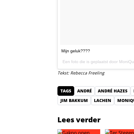
Mijn geluk????
Een foto die is geplaatst door Moni
Tekst: Rebecca Freeling
TAGS
ANDRÉ
ANDRÉ HAZES
JIM BAKKUM
LACHEN
MONIQ
Lees verder