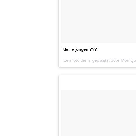
Kleine jongen ????
Een foto die is geplaatst door Moni