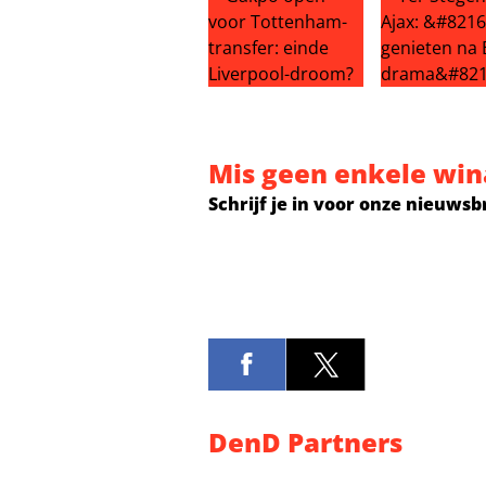
Gakpo open voor Tottenham-trans
Ter Stegen n
Mis geen enkele win
Schrijf je in voor onze nieuwsb
DenD Partners