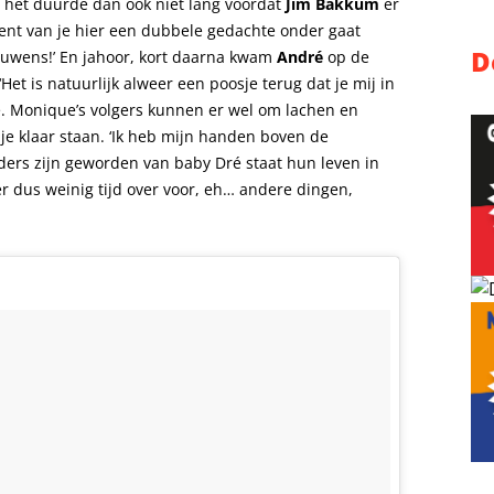
n het duurde dan ook niet lang voordat
Jim Bakkum
er
 vent van je hier een dubbele gedachte onder gaat
D
ouwens!’ En jahoor, kort daarna kwam
André
op de
et is natuurlijk alweer een poosje terug dat je mij in
e. Monique’s volgers kunnen er wel om lachen en
e klaar staan. ‘Ik heb mijn handen boven de
ers zijn geworden van baby Dré staat hun leven in
er dus weinig tijd over voor, eh… andere dingen,