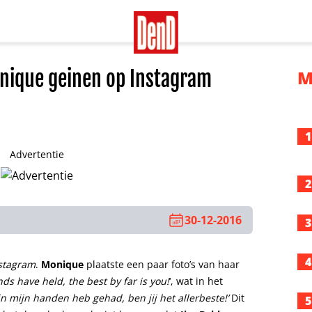
nique geinen op Instagram
M
1
Advertentie
2
30-12-2016
3
4
stagram
.
Monique
plaatste een paar foto’s van haar
nds have held, the best by far is you!
‘, wat in het
in mijn handen heb gehad, ben jij het allerbeste!’
Dit
5