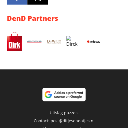
DenD Partners
Uitslag puzzels
Contact:
post@ditjesendatjes.nl