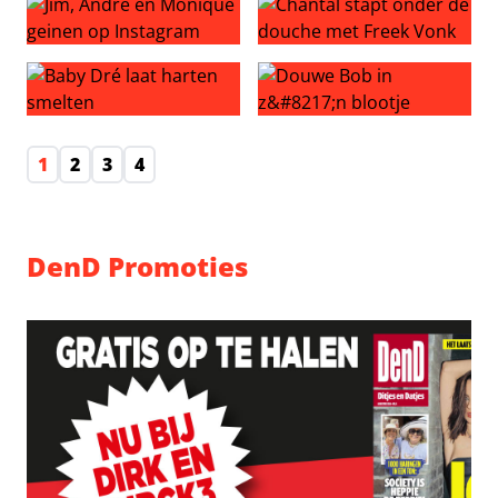
Jim, André en Monique geinen op Instagram
Chantal stapt onder de dou
Baby Dré laat harten smelten
Douwe Bob in z’n blootje
1
2
3
4
DenD Promoties