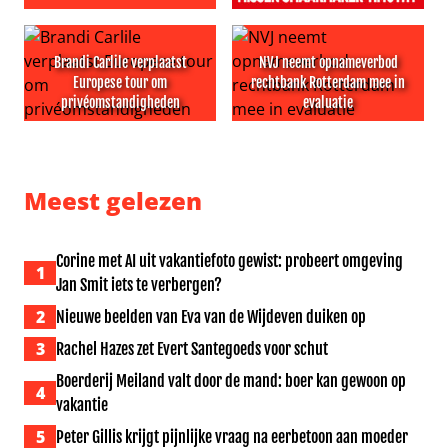
Grote zorgen om Marianne Weber: ‘Ze is vermist’
Kijkers BenB Vol Liefde miss
Brandi Carlile verplaatst
NVJ neemt opnameverbod
Europese tour om
rechtbank Rotterdam mee in
privéomstandigheden
evaluatie
Brandi Carlile verplaatst Europese tour om privéomsta
NVJ neemt opnameverbod re
Meest gelezen
Corine met AI uit vakantiefoto gewist: probeert omgeving
1
Jan Smit iets te verbergen?
2
Nieuwe beelden van Eva van de Wijdeven duiken op
3
Rachel Hazes zet Evert Santegoeds voor schut
Boerderij Meiland valt door de mand: boer kan gewoon op
4
vakantie
5
Peter Gillis krijgt pijnlijke vraag na eerbetoon aan moeder