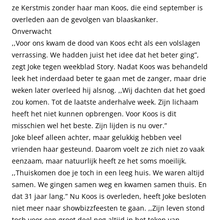
ze Kerstmis zonder haar man Koos, die eind september is
overleden aan de gevolgen van blaaskanker.
Onverwacht
,,Voor ons kwam de dood van Koos echt als een volslagen
verrassing. We hadden juist het idee dat het beter ging”,
zegt Joke tegen weekblad Story. Nadat Koos was behandeld
leek het inderdaad beter te gaan met de zanger, maar drie
weken later overleed hij alsnog. ,,Wij dachten dat het goed
zou komen. Tot de laatste anderhalve week. Zijn lichaam
heeft het niet kunnen opbrengen. Voor Koos is dit
misschien wel het beste. Zijn lijden is nu over.”
Joke bleef alleen achter, maar gelukkig hebben veel
vrienden haar gesteund. Daarom voelt ze zich niet zo vaak
eenzaam, maar natuurlijk heeft ze het soms moeilijk.
,,Thuiskomen doe je toch in een leeg huis. We waren altijd
samen. We gingen samen weg en kwamen samen thuis. En
dat 31 jaar lang.” Nu Koos is overleden, heeft Joke besloten
niet meer naar showbizzfeesten te gaan. ,,Zijn leven stond
toch voor een groot deel nog altijd in het teken van