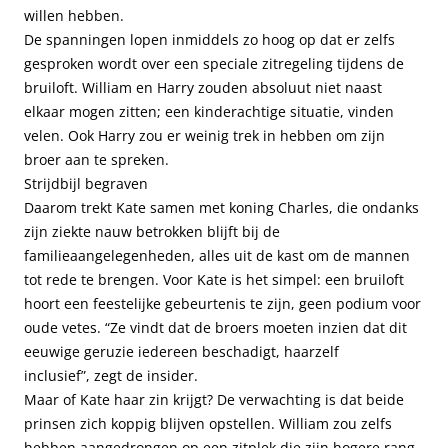
willen hebben.
De spanningen lopen inmiddels zo hoog op dat er zelfs
gesproken wordt over een speciale zitregeling tijdens de
bruiloft. William en Harry zouden absoluut niet naast
elkaar mogen zitten; een kinderachtige situatie, vinden
velen. Ook Harry zou er weinig trek in hebben om zijn
broer aan te spreken.
Strijdbijl begraven
Daarom trekt Kate samen met koning Charles, die ondanks
zijn ziekte nauw betrokken blijft bij de
familieaangelegenheden, alles uit de kast om de mannen
tot rede te brengen. Voor Kate is het simpel: een bruiloft
hoort een feestelijke gebeurtenis te zijn, geen podium voor
oude vetes. “Ze vindt dat de broers moeten inzien dat dit
eeuwige geruzie iedereen beschadigt, haarzelf
inclusief”, zegt de insider.
Maar of Kate haar zin krijgt? De verwachting is dat beide
prinsen zich koppig blijven opstellen. William zou zelfs
hebben aangedrongen op een zitplek die zijn hogere rang