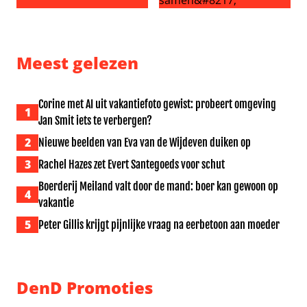
Broer geeft update over gezondheid moeder koningin 
‘BenB Vol Liefde-Nisha Tara 
Meest gelezen
Corine met AI uit vakantiefoto gewist: probeert omgeving
1
Jan Smit iets te verbergen?
2
Nieuwe beelden van Eva van de Wijdeven duiken op
3
Rachel Hazes zet Evert Santegoeds voor schut
Boerderij Meiland valt door de mand: boer kan gewoon op
4
vakantie
5
Peter Gillis krijgt pijnlijke vraag na eerbetoon aan moeder
DenD Promoties