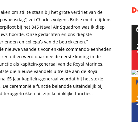
D
ken om stil te staan bij het grote verdriet van de
p woensdag”, zei Charles volgens Britse media tijdens
terpiloot bij het 845 Naval Air Squadron was ik diep
nieuws hoorde. Onze gedachten en ons diepste
vrienden en collega’s van de betrokkenen.”
n de nieuwe vaandels voor enkele commando-eenheden
ieren uit en werd daarmee de eerste koning in de
unctie als kapitein-generaal van de Royal Marines.
atste die nieuwe vaandels uitreikte aan de Royal
a 65 jaar kapitein-generaal voordat hij het stokje
. De ceremoniële functie belandde uiteindelijk bij
 teruggetrokken uit zijn koninklijke functies.