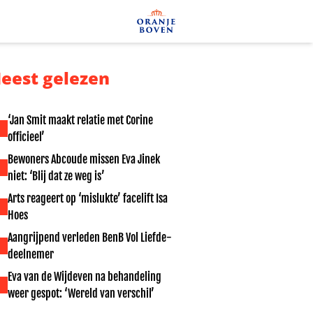
eest gelezen
‘Jan Smit maakt relatie met Corine
officieel’
Bewoners Abcoude missen Eva Jinek
niet: ‘Blij dat ze weg is’
Arts reageert op ‘mislukte’ facelift Isa
Hoes
Aangrijpend verleden BenB Vol Liefde-
deelnemer
Eva van de Wijdeven na behandeling
weer gespot: ‘Wereld van verschil’