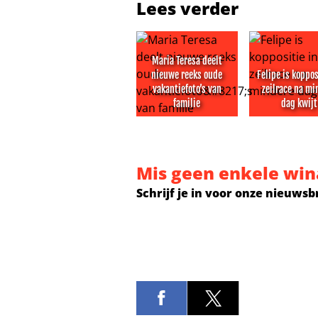
Lees verder
Maria Teresa deelt
nieuwe reeks oude
Felipe is koppos
vakantiefoto’s van
zeilrace na mi
familie
dag kwijt
Maria Teresa deelt nieuwe reeks o
Felipe is kop
Mis geen enkele win
Schrijf je in voor onze nieuwsb