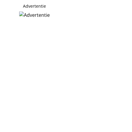
Advertentie
nieuwe roos
ij Copenhagen Fashion Week