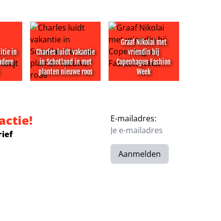
Graaf Nikolai met
itie in
Charles luidt vakantie
vriendin bij
ndere
in Schotland in met
Copenhagen Fashion
planten nieuwe roos
Week
ude vakantiefoto’s van familie
positie in zeilrace na mindere dag kwijt
Charles luidt vakantie in Schotland in met planten 
Graaf Nikolai met vriendin b
actie!
E-mailadres:
rief
Aanmelden