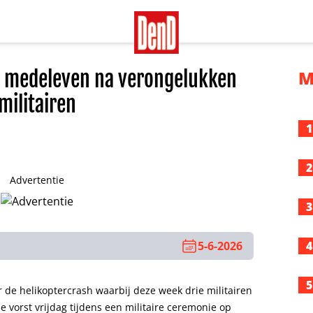
t medeleven na verongelukken
M
militairen
1
2
Advertentie
3
5-6-2026
4
5
r de helikoptercrash waarbij deze week drie militairen
e vorst vrijdag tijdens een militaire ceremonie op