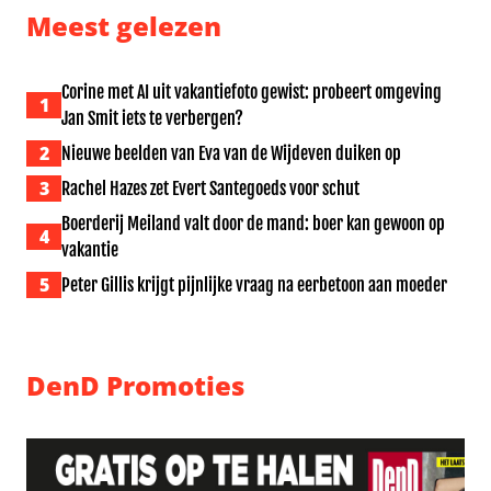
Meest gelezen
Corine met AI uit vakantiefoto gewist: probeert omgeving
1
Jan Smit iets te verbergen?
2
Nieuwe beelden van Eva van de Wijdeven duiken op
3
Rachel Hazes zet Evert Santegoeds voor schut
Boerderij Meiland valt door de mand: boer kan gewoon op
4
vakantie
5
Peter Gillis krijgt pijnlijke vraag na eerbetoon aan moeder
DenD Promoties