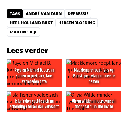
TAGS
ANDRÉ VAN DUIN
DEPRESSIE
HEEL HOLLAND BAKT
HERSENBLOEDING
MARTINE BIJL
Lees verder
Raye en Michael B. Jordan
Macklemore roept fans op
samen in pretpark, fans
Palestijnse vlaggen mee te
vermoeden date
nemen
Raye en Michael B. Jordan samen in pretpark, fans ver
Macklemore roept fans op P
Isla Fisher voelde zich na
Olivia Wilde minder cynisch
scheiding sterker dan verwacht
door haar film The Invite
Isla Fisher voelde zich na scheiding sterker dan verwach
Olivia Wilde minder cynisch d