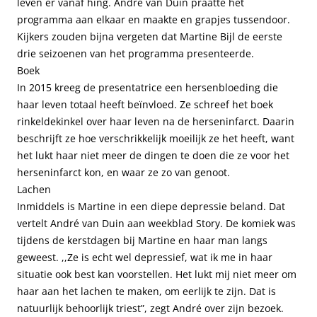
leven er vanaf hing. André van Duin praatte het
programma aan elkaar en maakte en grapjes tussendoor.
Kijkers zouden bijna vergeten dat Martine Bijl de eerste
drie seizoenen van het programma presenteerde.
Boek
In 2015 kreeg de presentatrice een hersenbloeding die
haar leven totaal heeft beïnvloed. Ze schreef het boek
rinkeldekinkel over haar leven na de herseninfarct. Daarin
beschrijft ze hoe verschrikkelijk moeilijk ze het heeft, want
het lukt haar niet meer de dingen te doen die ze voor het
herseninfarct kon, en waar ze zo van genoot.
Lachen
Inmiddels is Martine in een diepe depressie beland. Dat
vertelt André van Duin aan weekblad Story. De komiek was
tijdens de kerstdagen bij Martine en haar man langs
geweest. ,,Ze is echt wel depressief, wat ik me in haar
situatie ook best kan voorstellen. Het lukt mij niet meer om
haar aan het lachen te maken, om eerlijk te zijn. Dat is
natuurlijk behoorlijk triest”, zegt André over zijn bezoek.