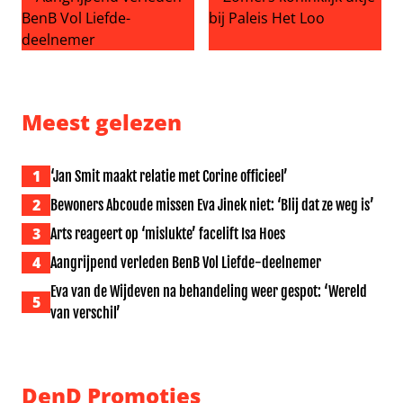
Aangrijpend verleden BenB Vol Liefde-deelnemer
Zomers koninklijk uitje bij Pa
Meest gelezen
1
‘Jan Smit maakt relatie met Corine officieel’
2
Bewoners Abcoude missen Eva Jinek niet: ‘Blij dat ze weg is’
3
Arts reageert op ‘mislukte’ facelift Isa Hoes
4
Aangrijpend verleden BenB Vol Liefde-deelnemer
Eva van de Wijdeven na behandeling weer gespot: ‘Wereld
5
van verschil’
DenD Promoties