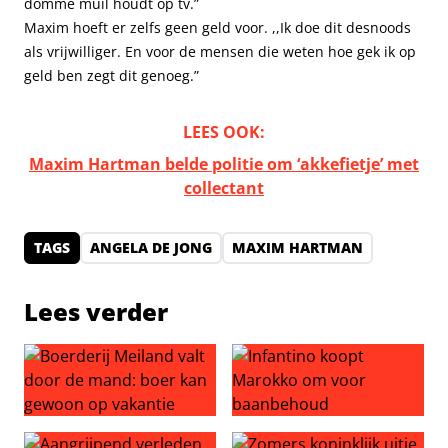
domme muil houdt op tv.”
Maxim hoeft er zelfs geen geld voor. ,,Ik doe dit desnoods
als vrijwilliger. En voor de mensen die weten hoe gek ik op
geld ben zegt dit genoeg.”
LEES OOK:
Maxim Hartman belde politie om ‘akkefietje’ met
collectant
TAGS
ANGELA DE JONG
MAXIM HARTMAN
Lees verder
Boerderij Meiland valt door de mand: boer kan gewoon 
Infantino koopt Marokko o