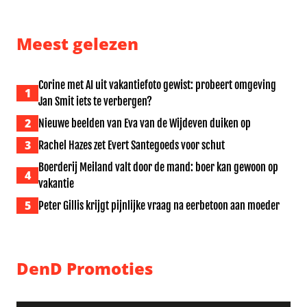
Meest gelezen
Corine met AI uit vakantiefoto gewist: probeert omgeving
1
Jan Smit iets te verbergen?
2
Nieuwe beelden van Eva van de Wijdeven duiken op
3
Rachel Hazes zet Evert Santegoeds voor schut
Boerderij Meiland valt door de mand: boer kan gewoon op
4
vakantie
5
Peter Gillis krijgt pijnlijke vraag na eerbetoon aan moeder
DenD Promoties