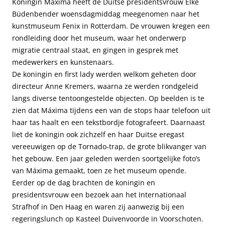
Koningin Máxima heeft de Duitse presidentsvrouw Elke
Büdenbender woensdagmiddag meegenomen naar het
kunstmuseum Fenix in Rotterdam. De vrouwen kregen een
rondleiding door het museum, waar het onderwerp
migratie centraal staat, en gingen in gesprek met
medewerkers en kunstenaars.
De koningin en first lady werden welkom geheten door
directeur Anne Kremers, waarna ze werden rondgeleid
langs diverse tentoongestelde objecten. Op beelden is te
zien dat Máxima tijdens een van de stops haar telefoon uit
haar tas haalt en een tekstbordje fotografeert. Daarnaast
liet de koningin ook zichzelf en haar Duitse eregast
vereeuwigen op de Tornado-trap, de grote blikvanger van
het gebouw. Een jaar geleden werden soortgelijke foto’s
van Máxima gemaakt, toen ze het museum opende.
Eerder op de dag brachten de koningin en
presidentsvrouw een bezoek aan het Internationaal
Strafhof in Den Haag en waren zij aanwezig bij een
regeringslunch op Kasteel Duivenvoorde in Voorschoten.