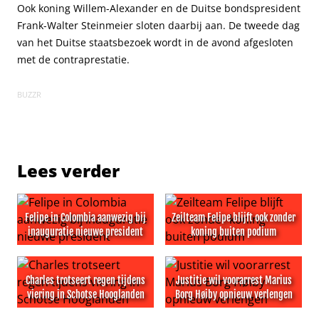
Ook koning Willem-Alexander en de Duitse bondspresident
Frank-Walter Steinmeier sloten daarbij aan. De tweede dag
van het Duitse staatsbezoek wordt in de avond afgesloten
met de contraprestatie.
BUZZR
Lees verder
Felipe in Colombia aanwezig bij
Zeilteam Felipe blijft ook zonder
inauguratie nieuwe president
koning buiten podium
Felipe in Colombia aanwezig bij inauguratie nieuwe pres
Zeilteam Felipe blijft ook z
Charles trotseert regen tijdens
Justitie wil voorarrest Marius
viering in Schotse Hooglanden
Borg Høiby opnieuw verlengen
Charles trotseert regen tijdens viering in Schotse Hoog
Justitie wil voorarrest Mari