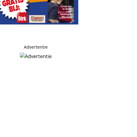
Advertentie
ek: ‘jammer’
jpt in na haatcomment richting zangeres: ‘heb medelijden 