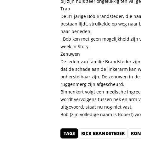
bij zijn huis zeer ongelukkig ten val 
Trap
De 31-jarige Bob Brandsteder, die naa
bestaan lijdt, struikelde op weg naar 
naar beneden.
,,Bob kon met geen mogelijkheid zijn
week in Story.
Zenuwen
De leden van familie Brandsteder zi
dat de schade aan de linkerarm kan w
onherstelbaar zijn. De zenuwen in d
ruggenmerg zijn afgescheurd.
Binnenkort volgt een medische ingree
wordt vervolgens tussen nek en arm v
uitgevoerd, staat nu nog niet vast.
Bob (zijn volledige naam is Robert) wo
TAGS
RICK BRANDSTEDER
RON