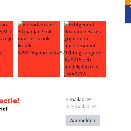
sja Froger
 Lieve: ‘Mijn man is ineens mijn tantra-coach’
Volendam viert 30 jaar Jan Smit, maar er is ook kriti
Echtgenoot Roxeanne Hazes gri
actie!
E-mailadres:
rief
Aanmelden