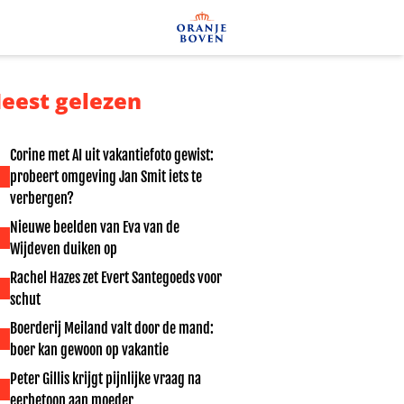
eest gelezen
Corine met AI uit vakantiefoto gewist:
probeert omgeving Jan Smit iets te
verbergen?
Nieuwe beelden van Eva van de
Wijdeven duiken op
Rachel Hazes zet Evert Santegoeds voor
schut
Boerderij Meiland valt door de mand:
boer kan gewoon op vakantie
Peter Gillis krijgt pijnlijke vraag na
eerbetoon aan moeder