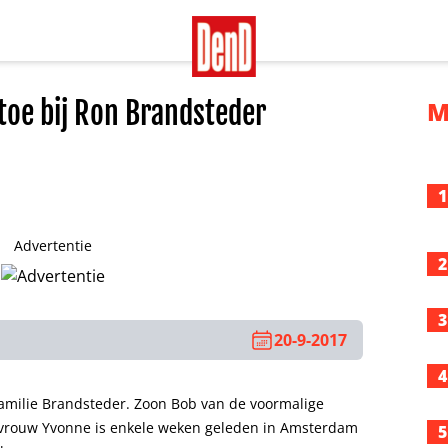
 toe bij Ron Brandsteder
M
1
Advertentie
2
3
20-9-2017
4
familie Brandsteder. Zoon Bob van de voormalige
vrouw Yvonne is enkele weken geleden in Amsterdam
5