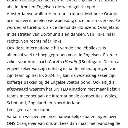
als de dronken Engelsen die we dagelijks op de
Amsterdamse wallen zien rondstruinen. Met onze Oranje-
armada vermorzelen we woensdag onze buren overzee. Ze
worden al tureluurs als ze de honderdduizend Oranjefans
in de straten van Dortmund zien dansen. Van links, náár
rechts. Van rechts náár links.
Ook deze internationale hit van de Snollebollekes is
allemaal veel te hoog gegrepen voor de Engelsen. En zeer
zeker voor hun coach Gareth (
Houdini)
Southgate. Die nu al
vrijwel zeker van zijn ontslag is na de ontsnappingen van
zijn team op het EK 2024. Hij kan na woensdag zeker zijn
koffertje pakken bij de Engelse voetbalbond. Ook altijd al
afgevraagd waarom het UNITED Kingdom met maar liefst 4
teams meedoet aan de internationale competities: Wales,
Schotland, Engeland en Noord-Ierland.
Lees geen azijncolumns…
Vanaf nu werpen we onze aanvankelijke aarzelingen over
ONS Oranje ver van ons af. Lees dan maar niet vandaag de