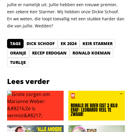
jullie er namelijk uit. Jullie hebben een nieuwe premier,
een zekere Keir Starmer. Wij hebben onze Dickie Schoof.
En we weten, die loopt toevallig net een stukkie harder dan
die van jullie. Wedden?
TAGS
DICK SCHOOF
EK 2024
KEIR STARMER
ORANJE
RECEP ERDOGAN
RONALD KOEMAN
TURLIJE
Lees verder
Grote zorgen om Marianne Weber: ‘Ze is vermist’
Ronald de Boer eist 3 kilo er