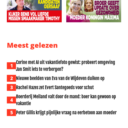
Kijkers BenB Vol Liefde missen smaakmaker Timothy: ‘Al
Broer geeft update over ge
Meest gelezen
Corine met AI uit vakantiefoto gewist: probeert omgeving
1
Jan Smit iets te verbergen?
2
Nieuwe beelden van Eva van de Wijdeven duiken op
3
Rachel Hazes zet Evert Santegoeds voor schut
Boerderij Meiland valt door de mand: boer kan gewoon op
4
vakantie
5
Peter Gillis krijgt pijnlijke vraag na eerbetoon aan moeder