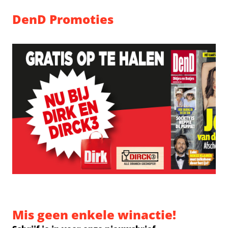
DenD Promoties
Mis geen enkele winactie!