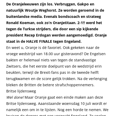
De Oranjeleeuwen zijn los. Verbruggen, Gakpo en
natuurlijk Woutje Weghorst. Ze worden geroemd in de
buitenlandse media. Evenals bondscoach en strateeg
Ronald Koeman, ook zo’n Oranjetitaan. 2-1!! werd het
tegen de Turkse strijders, die door een sip kijkende
president Recep Erdogan werden aangemoedigd. Oranje
staat in de HALVE FINALE tegen Engeland.
En weet u, Oranje is dé favoriet. Ook gekeken naar de
vroege wedstrijd van 18.00 uur gisteravond? De Engelsen
bakten er helemaal niets van tegen de standvastige
Zwitsers, die het eerste doelpunt van de wedstrijd erin
beukten, terwijl de Brexit-fans pas in de tweede helft
terugkwamen en de score gelijk trokken. Na de verlenging
bleken de Britten de betere strafschoppennemers.
Britse lijdensweg
Wel done!
Maar Oranje gaat een einde maken aan deze
Britse lijdensweg. Aaanstaande woensdag 10 juli wordt er
namelijk een om in te lijsten. Nog een horde te nemen. We
kruisen de degens met een verzwakt Engeland. Ze spelen