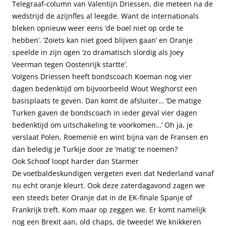
Telegraaf-column van Valentijn Driessen, die meteen na de
wedstrijd de azijnfles al leegde. Want de internationals
bleken opnieuw weer eens ‘de boel niet op orde te
hebben’. ‘Zoiets kan niet goed blijven gaan’ en Oranje
speelde in zijn ogen ‘zo dramatisch slordig als Joey
Veerman tegen Oostenrijk startte’.
Volgens Driessen heeft bondscoach Koeman nog vier
dagen bedenktijd om bijvoorbeeld Wout Weghorst een
basisplaats te geven. Dan komt de afsluiter… ‘De matige
Turken gaven de bondscoach in ieder geval vier dagen
bedenktijd om uitschakeling te voorkomen…’ Oh ja, je
verslaat Polen, Roemenië en wint bijna van de Fransen en
dan beledig je Turkije door ze ‘matig’ te noemen?
Ook Schoof loopt harder dan Starmer
De voetbaldeskundigen vergeten even dat Nederland vanaf
nu echt oranje kleurt. Ook deze zaterdagavond zagen we
een steeds beter Oranje dat in de EK-finale Spanje of
Frankrijk treft. Kom maar op zeggen we. Er komt namelijk
nog een Brexit aan, old chaps, de tweede! We knikkeren