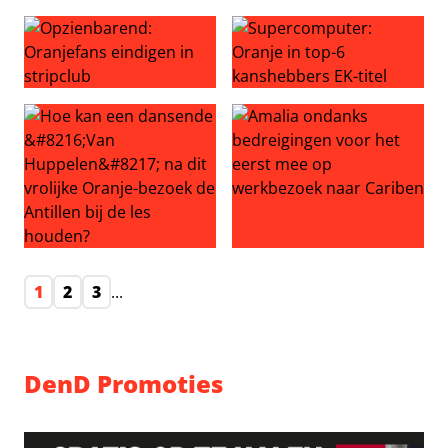
Onze Oranjeleeuwen vermorzelen de Britten
Eerste blunder nieuw kabine
Opzienbarend: Oranjefans eindigen in stripclub
Supercomputer: Oranje in to
Hoe kan een dansende ‘Van Huppelen’ na dit vrolijke Ora
Amalia ondanks bedreiginge
1
2
3
...
DenD Promoties