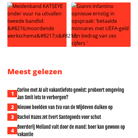
Volendam viert 30 jaar Jan Smit, maar er is ook kritiek: ‘
Echtgenoot Roxeanne Hazes g
Meidenband KATSEYE onder vuur na uitvallen tweede ba
Gianni Infantino opnieuw ern
Meest gelezen
Corine met AI uit vakantiefoto gewist: probeert omgeving
1
Jan Smit iets te verbergen?
2
Nieuwe beelden van Eva van de Wijdeven duiken op
3
Rachel Hazes zet Evert Santegoeds voor schut
Boerderij Meiland valt door de mand: boer kan gewoon op
4
vakantie