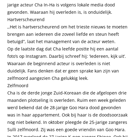
jarige acteur Cha In-Ha is volgens lokale media dood
gevonden. Waaraan hij overleden is, is onduidelijk.
Hartverscheurend
,,Het is hartverscheurend om het trieste nieuws te moeten
brengen aan iedereen die zoveel liefde en steun heeft
betuigd”, laat het management van de acteur weten.
Op de laatste dag dat Cha leefde postte hij een aantal
foto’s op Instagram. Daarbij schreef hij: ‘Iedereen, kijk uit’.
Waaraan de beginnend acteur is overleden is niet
duidelijk. Fans denken dat er geen sprake kan zijn van
zelfmoord aangezien Cha gelukkig leek.
Zelfmoord
Cha is de derde jonge Zuid-Koreaan die de afgelopen drie
maanden plotseling is overleden. Ruim een week geleden
werd bekend dat de 28-jarige Goo Hara dood gevonden
was in haar appartement. Ook bij haar is de doodsoorzaak
nog niet bekend. In oktober pleegde de 25-jarige zangeres
Sulli zelfmoord. Zij was een goede vriendin van Goo Hara.
In 2017 overleed de 27-jarige K-pop zanger Shinee. Ook bij