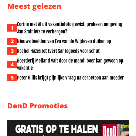
Meest gelezen
Corine met AI uit vakantiefoto gewist: probeert omgeving
1
Jan Smit iets te verbergen?
2
Nieuwe beelden van Eva van de Wijdeven duiken op
3
Rachel Hazes zet Evert Santegoeds voor schut
Boerderij Meiland valt door de mand: boer kan gewoon op
4
vakantie
5
Peter Gillis krijgt pijnlijke vraag na eerbetoon aan moeder
DenD Promoties