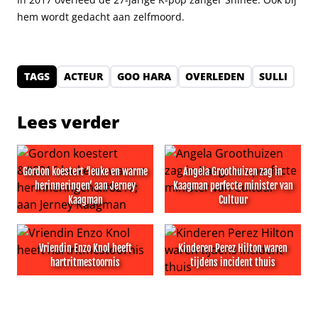
hem wordt gedacht aan zelfmoord.
TAGS
ACTEUR
GOO HARA
OVERLEDEN
SULLI
Lees verder
Gordon koestert ‘leuke en warme
Angela Groothuizen zag in
herinneringen’ aan Jerney
Kaagman perfecte minister van
Kaagman
Cultuur
Gordon koestert ‘leuke en warme herinneringen’ aan J
Angela Groothuizen zag in K
Vriendin Enzo Knol heeft
Kinderen Perez Hilton waren
hartritmestoornis
tijdens incident thuis
Vriendin Enzo Knol heeft hartritmestoornis
Kinderen Perez Hilton waren 