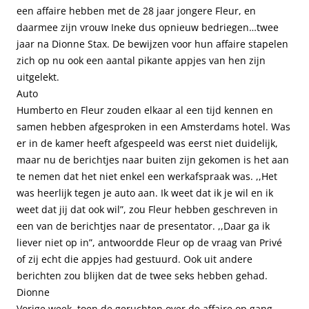
een affaire hebben met de 28 jaar jongere Fleur, en
daarmee zijn vrouw Ineke dus opnieuw bedriegen…twee
jaar na Dionne Stax. De bewijzen voor hun affaire stapelen
zich op nu ook een aantal pikante appjes van hen zijn
uitgelekt.
Auto
Humberto en Fleur zouden elkaar al een tijd kennen en
samen hebben afgesproken in een Amsterdams hotel. Was
er in de kamer heeft afgespeeld was eerst niet duidelijk,
maar nu de berichtjes naar buiten zijn gekomen is het aan
te nemen dat het niet enkel een werkafspraak was. ,,Het
was heerlijk tegen je auto aan. Ik weet dat ik je wil en ik
weet dat jij dat ook wil”, zou Fleur hebben geschreven in
een van de berichtjes naar de presentator. ,,Daar ga ik
liever niet op in”, antwoordde Fleur op de vraag van Privé
of zij echt die appjes had gestuurd. Ook uit andere
berichten zou blijken dat de twee seks hebben gehad.
Dionne
Vorige week, toen de geruchten over de affaire op gang