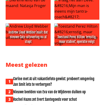
Dierenvriend van de maand: Natasja Froger
Vraag het aan Lieve: ‘Mijn ma
Andrew Lloyd Webber baalt dat
nieuwe Cats-uitvoering nu al
Toestand Perez Hilton ‘ernstig,
stopt
maar stabiel’, operatie volgt
Andrew Lloyd Webber baalt dat nieuwe Cats-uitvoering n
Toestand Perez Hilton ‘ernsti
Meest gelezen
Corine met AI uit vakantiefoto gewist: probeert omgeving
1
Jan Smit iets te verbergen?
2
Nieuwe beelden van Eva van de Wijdeven duiken op
3
Rachel Hazes zet Evert Santegoeds voor schut