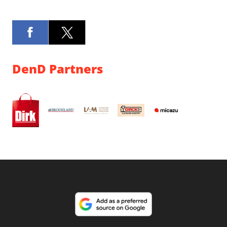
DenD Partners