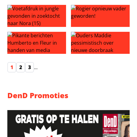
Bizar: ouders houden geslacht peuter geheim
Bram en Patty zijn ouders g
Voetafdruk in jungle gevonden in zoektocht naar Nora (
Rogier opnieuw vader gewor
Pikante berichten Humberto en Fleur in handen van me
Ouders Maddie pessimistisc
1
2
3
...
DenD Promoties