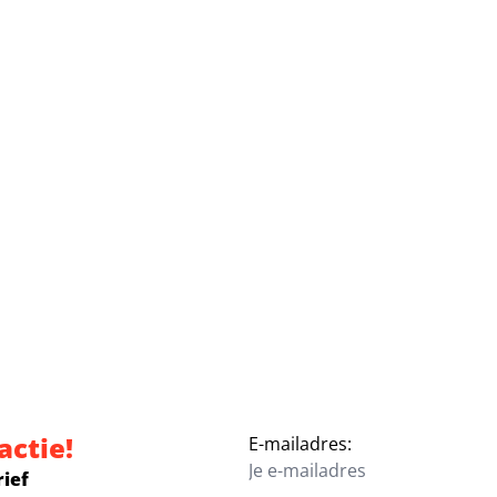
actie!
E-mailadres:
rief