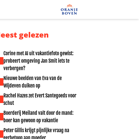
eest gelezen
Corine met AI uit vakantiefoto gewist:
probeert omgeving Jan Smit iets te
verbergen?
Nieuwe beelden van Eva van de
Wijdeven duiken op
Rachel Hazes zet Evert Santegoeds voor
schut
Boerderij Meiland valt door de mand:
boer kan gewoon op vakantie
Peter Gillis krijgt pijnlijke vraag na
eerbetoon aan moeder