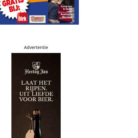
bellion
ntbonden op last burgemeester
Advertentie