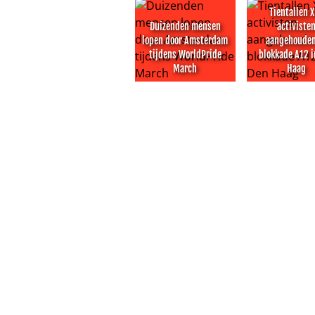
Tientallen 
Duizenden mensen
activiste
lopen door Amsterdam
aangehouden
tijdens WorldPride
blokkade A12 i
March
Haag
Duizenden mensen lopen door Am
Tientallen X