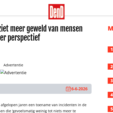
ziet meer geweld van mensen
M
er perspectief
1
Advertentie
2
3
6-6-2026
4
 afgelopen jaren een toename van incidenten in de
5
 die ‘gevoelsmatig weinig tot niets meer te