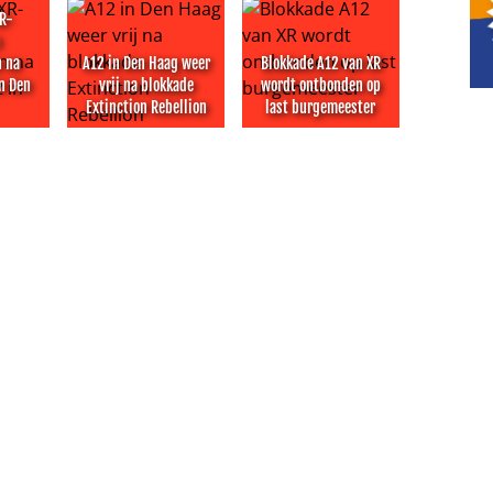
XR-
n
 na
A12 in Den Haag weer
Blokkade A12 van XR
n Den
vrij na blokkade
wordt ontbonden op
Extinction Rebellion
last burgemeester
sterdam tijdens WorldPride March
R-activisten aangehouden na blokkade A12 in Den Haag
A12 in Den Haag weer vrij na blokkade Extinction Re
Blokkade A12 van XR wordt o