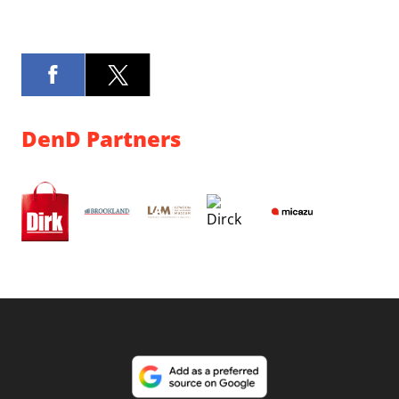
DenD Partners