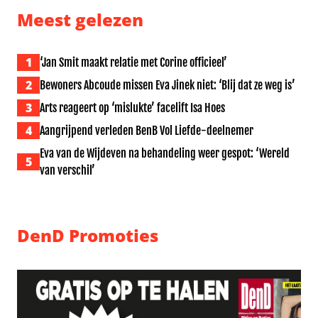
Meest gelezen
1
‘Jan Smit maakt relatie met Corine officieel’
2
Bewoners Abcoude missen Eva Jinek niet: ‘Blij dat ze weg is’
3
Arts reageert op ‘mislukte’ facelift Isa Hoes
4
Aangrijpend verleden BenB Vol Liefde-deelnemer
Eva van de Wijdeven na behandeling weer gespot: ‘Wereld
5
van verschil’
DenD Promoties