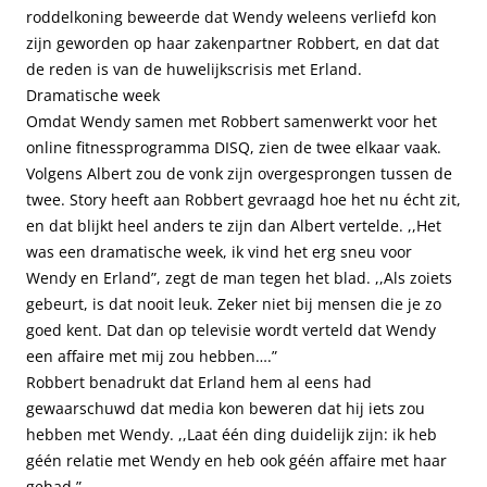
roddelkoning beweerde dat Wendy weleens verliefd kon
zijn geworden op haar zakenpartner Robbert, en dat dat
de reden is van de huwelijkscrisis met Erland.
Dramatische week
Omdat Wendy samen met Robbert samenwerkt voor het
online fitnessprogramma DISQ, zien de twee elkaar vaak.
Volgens Albert zou de vonk zijn overgesprongen tussen de
twee. Story heeft aan Robbert gevraagd hoe het nu écht zit,
en dat blijkt heel anders te zijn dan Albert vertelde. ,,Het
was een dramatische week, ik vind het erg sneu voor
Wendy en Erland”, zegt de man tegen het blad. ,,Als zoiets
gebeurt, is dat nooit leuk. Zeker niet bij mensen die je zo
goed kent. Dat dan op televisie wordt verteld dat Wendy
een affaire met mij zou hebben….”
Robbert benadrukt dat Erland hem al eens had
gewaarschuwd dat media kon beweren dat hij iets zou
hebben met Wendy. ,,Laat één ding duidelijk zijn: ik heb
géén relatie met Wendy en heb ook géén affaire met haar
gehad.”