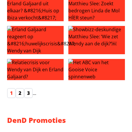
Wendy van Dijk en Erland Galjaard uit elkaar? ‘Huis op Ib
Showbizz-deskundige Matthie
Erland Galjaard reageert op ‘huwelijkscrisis’ Wendy van D
Showbizz-deskundige Matthie
Relatiecrisis voor Wendy van Dijk en Erland Galjaard?
Het ABC van het Gooise Voi
1
2
3
...
DenD Promoties