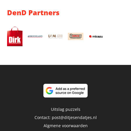
DenD Partners
Uitslag puzzels
Contact:
post@ditjesendatjes.nl
Algmene voorwaarden