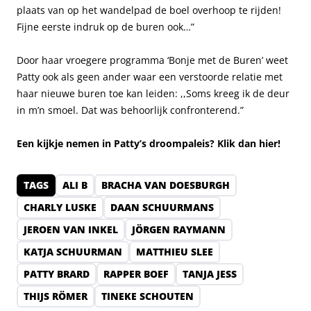
plaats van op het wandelpad de boel overhoop te rijden!
Fijne eerste indruk op de buren ook…”
Door haar vroegere programma ‘Bonje met de Buren’ weet
Patty ook als geen ander waar een verstoorde relatie met
haar nieuwe buren toe kan leiden: ,,Soms kreeg ik de deur
in m’n smoel. Dat was behoorlijk confronterend.”
Een kijkje nemen in Patty’s droompaleis? Klik dan
hier!
TAGS
ALI B
BRACHA VAN DOESBURGH
CHARLY LUSKE
DAAN SCHUURMANS
JEROEN VAN INKEL
JÖRGEN RAYMANN
KATJA SCHUURMAN
MATTHIEU SLEE
PATTY BRARD
RAPPER BOEF
TANJA JESS
THIJS RÖMER
TINEKE SCHOUTEN