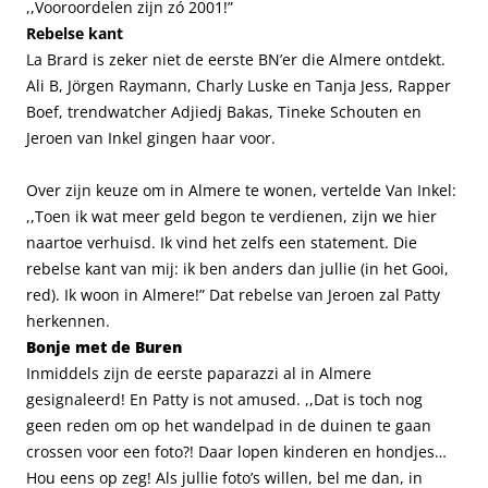
,,Vooroordelen zijn zó 2001!”
Rebelse kant
La Brard is zeker niet de eerste BN’er die Almere ontdekt.
Ali B, Jörgen Raymann, Charly Luske en Tanja Jess, Rapper
Boef, trendwatcher Adjiedj Bakas, Tineke Schouten en
Jeroen van Inkel gingen haar voor.
Over zijn keuze om in Almere te wonen, vertelde Van Inkel:
,,Toen ik wat meer geld begon te verdienen, zijn we hier
naartoe verhuisd. Ik vind het zelfs een statement. Die
rebelse kant van mij: ik ben anders dan jullie (in het Gooi,
red). Ik woon in Almere!” Dat rebelse van Jeroen zal Patty
herkennen.
Bonje met de Buren
Inmiddels zijn de eerste paparazzi al in Almere
gesignaleerd! En Patty is not amused. ,,Dat is toch nog
geen reden om op het wandelpad in de duinen te gaan
crossen voor een foto?! Daar lopen kinderen en hondjes…
Hou eens op zeg! Als jullie foto’s willen, bel me dan, in