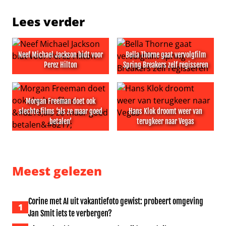
Lees verder
Neef Michael Jackson bidt voor
Bella Thorne gaat vervolgfilm
Perez Hilton
Spring Breakers zelf regisseren
Neef Michael Jackson bidt voor Perez Hilton
Bella Thorne gaat vervolgfil
Morgan Freeman doet ook
slechte films ‘als ze maar goed
Hans Klok droomt weer van
betalen’
terugkeer naar Vegas
Morgan Freeman doet ook slechte films ‘als ze maar goe
Hans Klok droomt weer van 
Meest gelezen
Corine met AI uit vakantiefoto gewist: probeert omgeving
1
Jan Smit iets te verbergen?