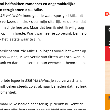
 vol halfbakken romances en ongemakkelijke
n terugkomen op… Mike.
D
&B Vol Liefde
, kondigde de watersportgod Mike uit
 verkeerde indruk door mijn uiterlijk: ze denken dat
n nachtje feesten. Maar dat ben ik niet. Ik wil graag
 op mijn hoede. Want wanneer je zó begint, ben je óf
 het laatste waar te zijn.
arslicht stuurde Mike zijn logees vooral het water op.
on — nee, Mike’s versie van flirten was vrouwen in
plank en dan heel serieus hun evenwicht beoordelen.
oriete logee in
B&B Vol Liefde
. Je zou verwachten:
ndhoeken steeds zó strak naar beneden dat het leek
 romantiek.
 maar Mike haalde haar terug. Je denkt: nu komt de
wat elke foute vent doet: hij hield zijn opties open.