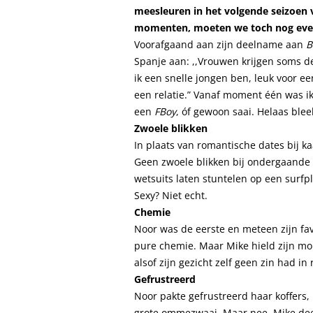
meesleuren in het volgende seizoen
momenten, moeten we toch nog eve
Voorafgaand aan zijn deelname aan
B
Spanje aan: ,,Vrouwen krijgen soms de
ik een snelle jongen ben, leuk voor ee
een relatie.” Vanaf moment één was ik
een
FBoy
, óf gewoon saai. Helaas bleek
Zwoele blikken
In plaats van romantische dates bij ka
Geen zwoele blikken bij ondergaande z
wetsuits laten stuntelen op een surf
Sexy? Niet echt.
Chemie
Noor was de eerste en meteen zijn fav
pure chemie. Maar Mike hield zijn mo
alsof zijn gezicht zelf geen zin had in
Gefrustreerd
Noor pakte gefrustreerd haar koffers,
grote ommezwaai. Maar nee, Mike deed 