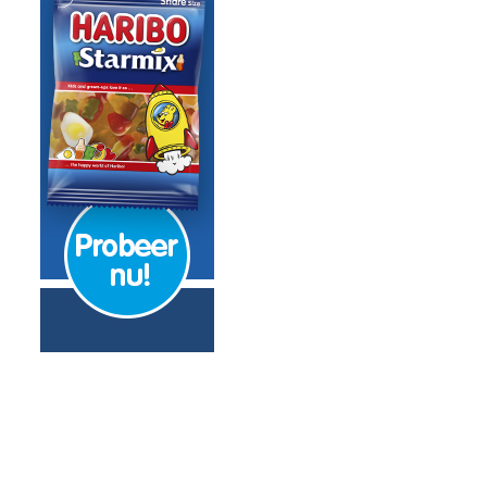
FA-geld een bedrag van zes cijfers ’
flink: winst slinkt fors
 Putten, Neêrlands trots te paard