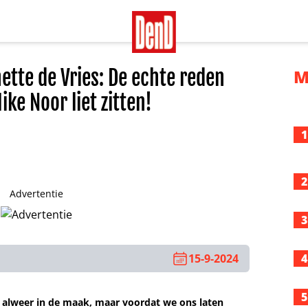
ette de Vries: De echte reden
M
ke Noor liet zitten!
1
2
Advertentie
3
15-9-2024
4
5
 alweer in de maak, maar voordat we ons laten