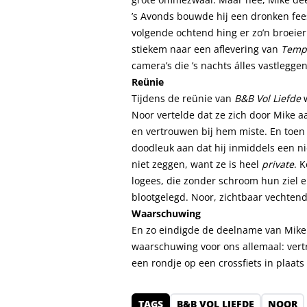
’s Avonds bouwde hij een dronken fee
volgende ochtend hing er zo’n broeieri
stiekem naar een aflevering van
Tempt
camera’s die ’s nachts álles vastleggen
Reünie
Tijdens de reünie van
B&B Vol Liefde
w
Noor vertelde dat ze zich door Mike a
en vertrouwen bij hem miste. En toe
doodleuk aan dat hij inmiddels een n
niet zeggen, want ze is heel
private
. 
logees, die zonder schroom hun ziel e
blootgelegd. Noor, zichtbaar vechtend 
Waarschuwing
En zo eindigde de deelname van Mike
waarschuwing voor ons allemaal: ver
een rondje op een crossfiets in plaa
TAGS
B&B VOL LIEFDE
NOOR