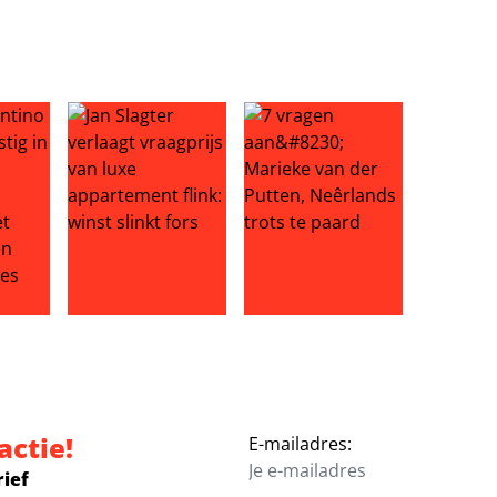
a uitvallen tweede bandlid: ‘moordende werkschema’s’
tino opnieuw ernstig in opspraak: ‘betaalde minnares met UE
Jan Slagter verlaagt vraagprijs van luxe appartement 
7 vragen aan… Marieke van der
actie!
E-mailadres:
rief