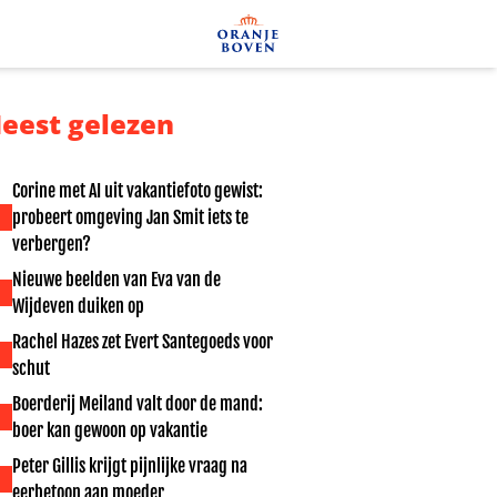
eest gelezen
Corine met AI uit vakantiefoto gewist:
probeert omgeving Jan Smit iets te
verbergen?
Nieuwe beelden van Eva van de
Wijdeven duiken op
Rachel Hazes zet Evert Santegoeds voor
schut
Boerderij Meiland valt door de mand:
boer kan gewoon op vakantie
Peter Gillis krijgt pijnlijke vraag na
eerbetoon aan moeder