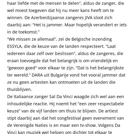
haar liefde met de mensen te delen”, aldus de zanger, die
wel moest toegeven dat hij nu meer kans heeft om te
winnen. De Azerbeidzjaanse zangeres JIVA sloot zich
daarbij aan: “Het is jammer. Maar hopelijk verandert er iets
in de toekomst.”
“We missen ze allemaal”, zei de Belgische inzending
ESSYLA, die de keuze van de landen respecteert. “Laat
iedereen daar zelf over beslissen”, aldus de zangeres, die
eraan toevoegde dat het belangrijk is om vriendelijk en
“gewoon goed” voor elkaar te zijn. “Dat is het belangrijkste
ter wereld.” DARA uit Bulgarije vond het vooral jammer dat
ze nu geen artiesten kan ontmoeten uit de landen die
thuisblijven.
De Italiaanse zanger Sal Da Vinci waagde zich wel aan een
inhoudelijke reactie. Hij noemt het “een zeer respectabele
keuze” van de vijf landen om thuis te blijven. De artiest
stipt daarbij aan dat het songfestival geen evenement van
de Verenigde Naties is en maar een tv-show. Volgens Da
Vinci kan muziek wel helpen om dichter tot elkaar te