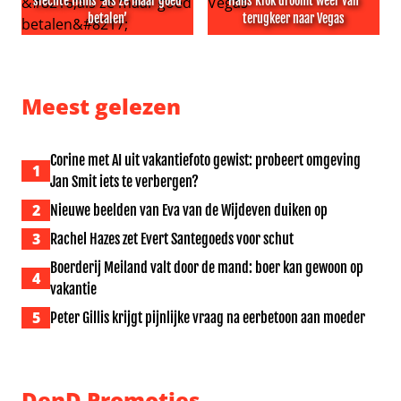
slechte films ‘als ze maar goed
Hans Klok droomt weer van
betalen’
terugkeer naar Vegas
Morgan Freeman doet ook slechte films ‘als ze maar goe
Hans Klok droomt weer van 
Meest gelezen
Corine met AI uit vakantiefoto gewist: probeert omgeving
1
Jan Smit iets te verbergen?
2
Nieuwe beelden van Eva van de Wijdeven duiken op
3
Rachel Hazes zet Evert Santegoeds voor schut
Boerderij Meiland valt door de mand: boer kan gewoon op
4
vakantie
5
Peter Gillis krijgt pijnlijke vraag na eerbetoon aan moeder
DenD Promoties