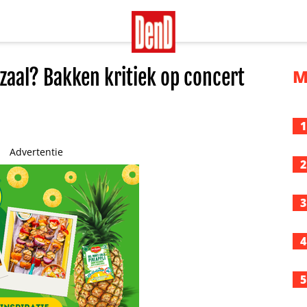
 zaal? Bakken kritiek op concert
M
1
Advertentie
2
3
4
5