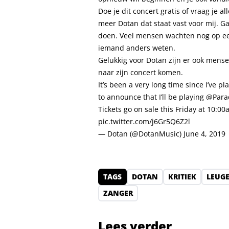
Doe je dit concert gratis of vraag je a
meer Dotan dat staat vast voor mij. G
doen. Veel mensen wachten nog op een 
iemand anders weten.
Gelukkig voor Dotan zijn er ook mense
naar zijn concert komen.
It’s been a very long time since I’ve pl
to announce that I’ll be playing
@Para
Tickets go on sale this Friday at 10:00
pic.twitter.com/j6Gr5Q6Z2l
— Dotan (@DotanMusic)
June 4, 2019
TAGS
DOTAN
KRITIEK
LEUG
ZANGER
Lees verder