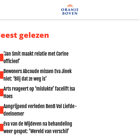
eest gelezen
‘Jan Smit maakt relatie met Corine
officieel’
Bewoners Abcoude missen Eva Jinek
niet: ‘Blij dat ze weg is’
Arts reageert op ‘mislukte’ facelift Isa
Hoes
Aangrijpend verleden BenB Vol Liefde-
deelnemer
Eva van de Wijdeven na behandeling
weer gespot: ‘Wereld van verschil’