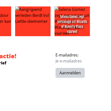
Selena Gomez zegt
personage uit Wizards
of Waverly Place
vaarwel
 na eerbetoon aan moeder
iland valt door de mand: boer kan gewoon op vakantie
Aangrijpend verleden BenB Vol Liefde-deelnemer
Selena Gomez zegt personage 
actie!
E-mailadres:
rief
Aanmelden