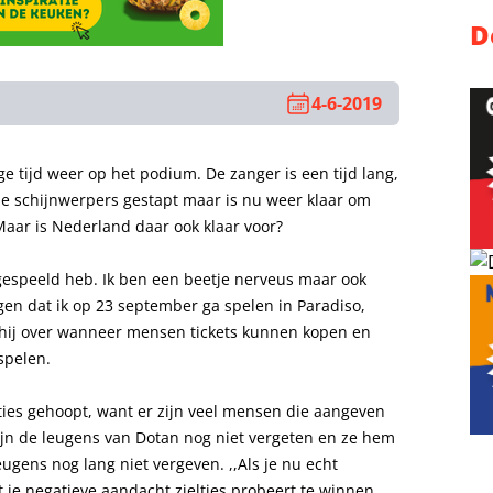
D
4-6-2019
e tijd weer op het podium. De zanger is een tijd lang,
de schijnwerpers gestapt maar is nu weer klaar om
Maar is Nederland daar ook klaar voor?
 gespeeld heb. Ik ben een beetje nerveus maar ook
en dat ik op 23 september ga spelen in Paradiso,
jft hij over wanneer mensen tickets kunnen kopen en
 spelen.
ties gehoopt, want er zijn veel mensen die aangeven
 zijn de leugens van Dotan nog niet vergeten en ze hem
eugens nog lang niet vergeven. ,,Als je nu echt
 je negatieve aandacht zieltjes probeert te winnen.