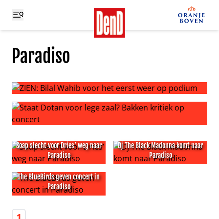
Paradiso
ZIEN: Bilal Wahib voor het eerst weer op podium
Staat Dotan voor lege zaal? Bakken kritiek op concert
Soap slecht voor Dries’ weg naar
Dj The Black Madonna komt naar
Paradiso
Paradiso
Soap slecht voor Dries’ weg naar Paradiso
Dj The Black Madonna komt 
The BlueBirds geven concert in
Paradiso
The BlueBirds geven concert in Paradiso
1