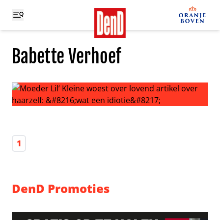
Babette Verhoef
Moeder Lil’ Kleine woest over lovend artikel over haarzelf:
1
DenD Promoties