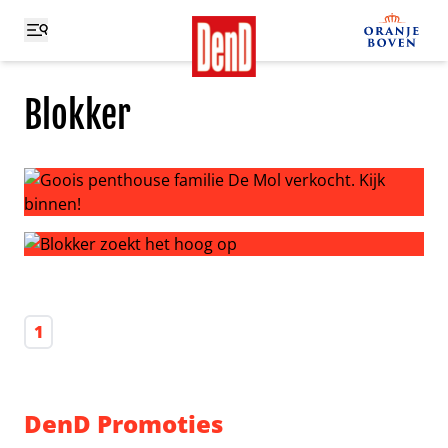
Blokker
Goois penthouse familie De Mol verkocht. Kijk binnen!
Blokker zoekt het hoog op
1
DenD Promoties