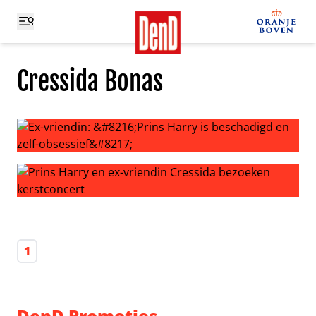
Cressida Bonas
Ex-vriendin: ‘Prins Harry is beschadigd en zelf-obsessief’
Prins Harry en ex-vriendin Cressida bezoeken kerstconc
1
DenD Promoties