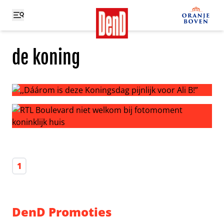
de koning
,,Dáárom is deze Koningsdag pijnlijk voor Ali B!”
RTL Boulevard niet welkom bij fotomoment koninklijk hu
1
DenD Promoties